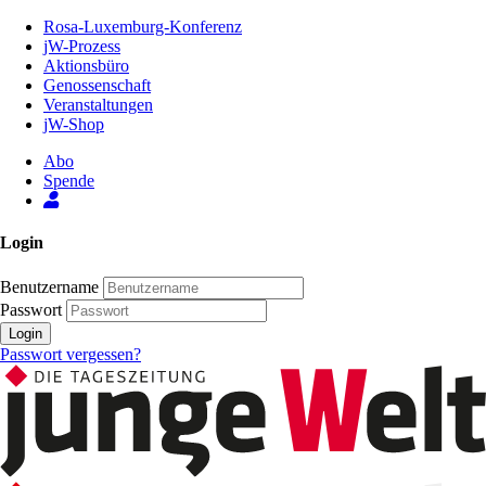
Zum
Rosa-Luxemburg-Konferenz
Inhalt
jW-Prozess
der
Aktionsbüro
Seite
Genossenschaft
Veranstaltungen
jW-Shop
Abo
Spende
Login
Benutzername
Passwort
Login
Passwort vergessen?