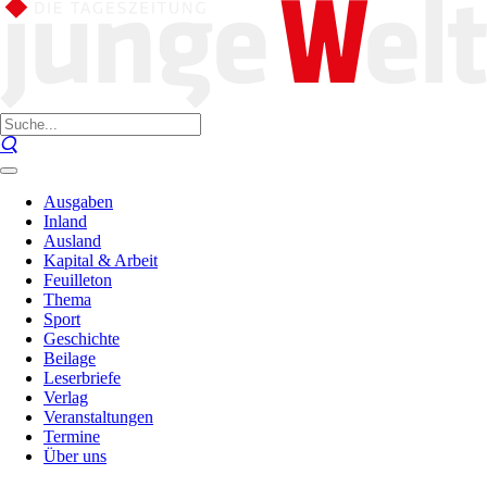
Ausgaben
Inland
Ausland
Kapital & Arbeit
Feuilleton
Thema
Sport
Geschichte
Beilage
Leserbriefe
Verlag
Veranstaltungen
Termine
Über uns