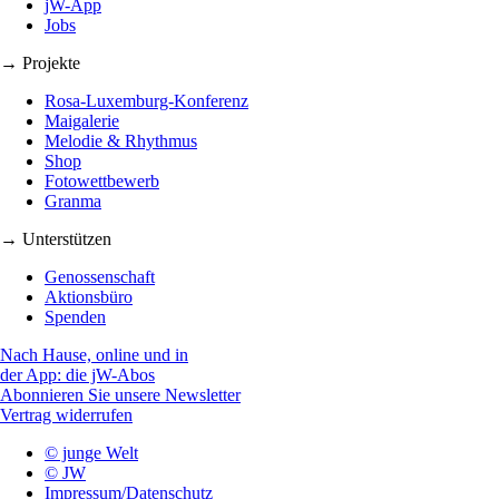
jW-App
Jobs
→ Projekte
Rosa-Luxemburg-Konferenz
Maigalerie
Melodie & Rhythmus
Shop
Fotowettbewerb
Granma
→ Unterstützen
Genossenschaft
Aktionsbüro
Spenden
Nach Hause, online und in
der App: die jW-Abos
Abonnieren Sie unsere Newsletter
Vertrag widerrufen
© junge Welt
© JW
Impressum/Datenschutz