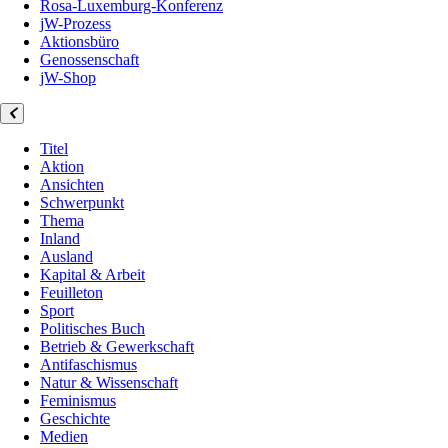
Rosa-Luxemburg-Konferenz
jW-Prozess
Aktionsbüro
Genossenschaft
jW-Shop
Titel
Aktion
Ansichten
Schwerpunkt
Thema
Inland
Ausland
Kapital & Arbeit
Feuilleton
Sport
Politisches Buch
Betrieb & Gewerkschaft
Antifaschismus
Natur & Wissenschaft
Feminismus
Geschichte
Medien