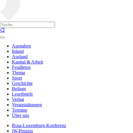
Ausgaben
Inland
Ausland
Kapital & Arbeit
Feuilleton
Thema
Sport
Geschichte
Beilage
Leserbriefe
Verlag
Veranstaltungen
Termine
Über uns
Rosa-Luxemburg-Konferenz
jW-Prozess