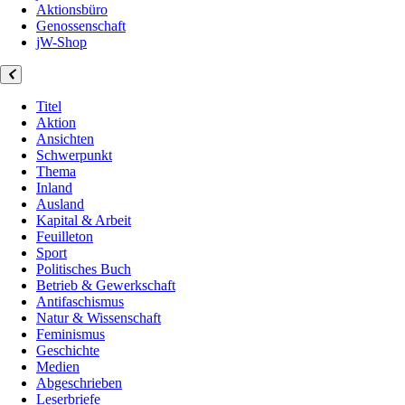
Aktionsbüro
Genossenschaft
jW-Shop
Titel
Aktion
Ansichten
Schwerpunkt
Thema
Inland
Ausland
Kapital & Arbeit
Feuilleton
Sport
Politisches Buch
Betrieb & Gewerkschaft
Antifaschismus
Natur & Wissenschaft
Feminismus
Geschichte
Medien
Abgeschrieben
Leserbriefe