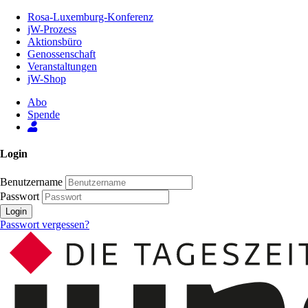
Zum
Rosa-Luxemburg-Konferenz
Inhalt
jW-Prozess
der
Aktionsbüro
Seite
Genossenschaft
Veranstaltungen
jW-Shop
Abo
Spende
Login
Benutzername
Passwort
Login
Passwort vergessen?