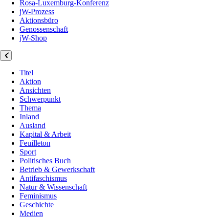
Rosa-Luxemburg-Konferenz
jW-Prozess
Aktionsbüro
Genossenschaft
jW-Shop
Titel
Aktion
Ansichten
Schwerpunkt
Thema
Inland
Ausland
Kapital & Arbeit
Feuilleton
Sport
Politisches Buch
Betrieb & Gewerkschaft
Antifaschismus
Natur & Wissenschaft
Feminismus
Geschichte
Medien