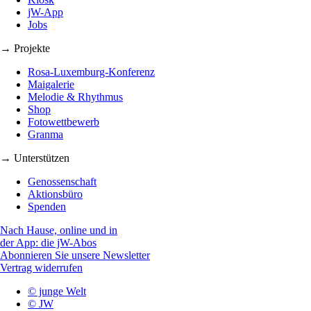
jW-App
Jobs
→ Projekte
Rosa-Luxemburg-Konferenz
Maigalerie
Melodie & Rhythmus
Shop
Fotowettbewerb
Granma
→ Unterstützen
Genossenschaft
Aktionsbüro
Spenden
Nach Hause, online und in
der App: die jW-Abos
Abonnieren Sie unsere Newsletter
Vertrag widerrufen
© junge Welt
© JW