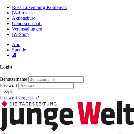
Zum
Rosa-Luxemburg-Konferenz
Inhalt
jW-Prozess
der
Aktionsbüro
Seite
Genossenschaft
Veranstaltungen
jW-Shop
Abo
Spende
Login
Benutzername
Passwort
Login
Passwort vergessen?