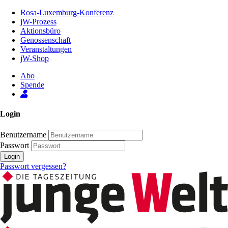
Zum
Rosa-Luxemburg-Konferenz
Inhalt
jW-Prozess
der
Aktionsbüro
Seite
Genossenschaft
Veranstaltungen
jW-Shop
Abo
Spende
Login
Benutzername
Passwort
Login
Passwort vergessen?