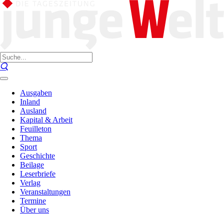
Ausgaben
Inland
Ausland
Kapital & Arbeit
Feuilleton
Thema
Sport
Geschichte
Beilage
Leserbriefe
Verlag
Veranstaltungen
Termine
Über uns