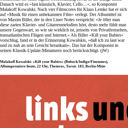
Danach wird es »fast klassisch, Klavier, Cello…«, so Komponist
Malakoff Kowalski. Nach vier Filmscores für Klaus Lemke hat er sich
auf »Musik für einen unbekannten Film« verlegt. Der Albumtitel ist
von Maxim Biller, der in den Liner Notes verspricht: »Je öfter man
diese zarten Klavier- und Gitarrenmelodien hört, desto mehr fühlt man
unsere Gegenwart, so wie sie wirklich ist, jenseits von Privatfernsehen,
transatlantischen Flügen und Internet.« Als Biller »Kill your Babies«
vorschlug, fand er in der Erinnerung Kowalskis, »daß ich zu laut war
und zu nah an sein Gesicht herankam«. Das hat der Komponist in
seinen Klassik-Update-Miniaturen noch berücksichtigt. (jW)
Malakoff Kowalski: »Kill your Babies« (Buback/Indigo/Finetunes),
Albumpremiere heute, 22 Uhr, Themroc, Torstr. 183, Berlin-Mitte