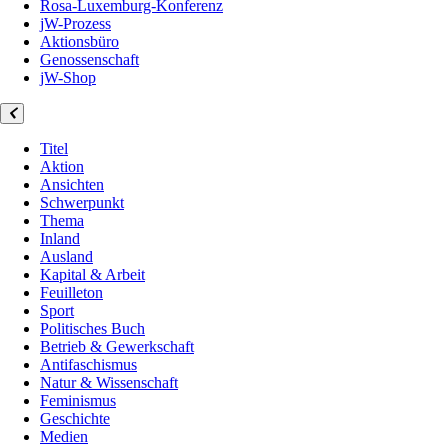
Rosa-Luxemburg-Konferenz
jW-Prozess
Aktionsbüro
Genossenschaft
jW-Shop
Titel
Aktion
Ansichten
Schwerpunkt
Thema
Inland
Ausland
Kapital & Arbeit
Feuilleton
Sport
Politisches Buch
Betrieb & Gewerkschaft
Antifaschismus
Natur & Wissenschaft
Feminismus
Geschichte
Medien