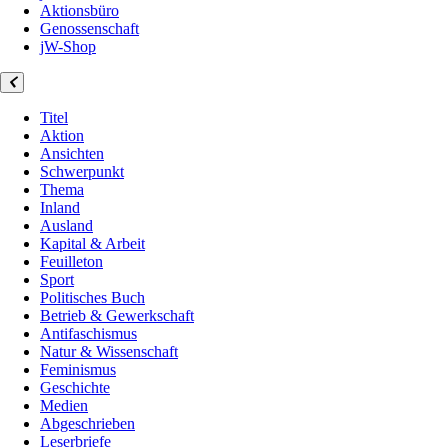
Aktionsbüro
Genossenschaft
jW-Shop
Titel
Aktion
Ansichten
Schwerpunkt
Thema
Inland
Ausland
Kapital & Arbeit
Feuilleton
Sport
Politisches Buch
Betrieb & Gewerkschaft
Antifaschismus
Natur & Wissenschaft
Feminismus
Geschichte
Medien
Abgeschrieben
Leserbriefe