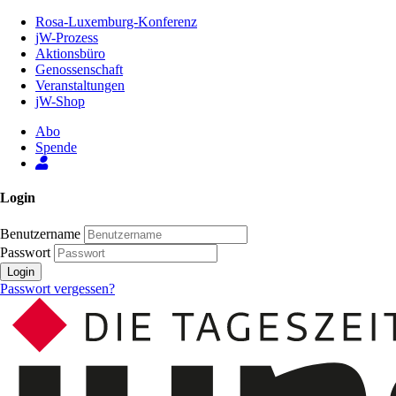
Zum
Rosa-Luxemburg-Konferenz
Inhalt
jW-Prozess
der
Aktionsbüro
Seite
Genossenschaft
Veranstaltungen
jW-Shop
Abo
Spende
Login
Benutzername
Passwort
Login
Passwort vergessen?