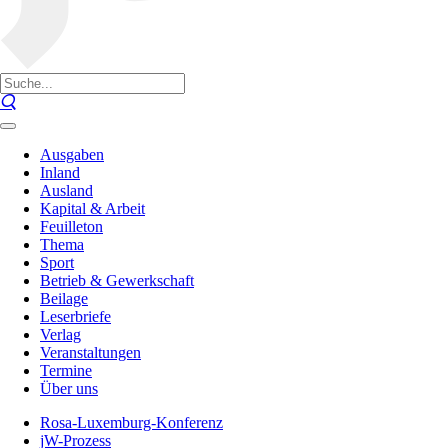
Ausgaben
Inland
Ausland
Kapital & Arbeit
Feuilleton
Thema
Sport
Betrieb & Gewerkschaft
Beilage
Leserbriefe
Verlag
Veranstaltungen
Termine
Über uns
Rosa-Luxemburg-Konferenz
jW-Prozess