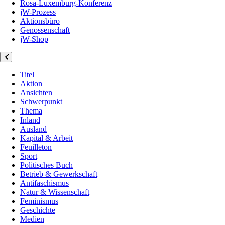
Rosa-Luxemburg-Konferenz
jW-Prozess
Aktionsbüro
Genossenschaft
jW-Shop
Titel
Aktion
Ansichten
Schwerpunkt
Thema
Inland
Ausland
Kapital & Arbeit
Feuilleton
Sport
Politisches Buch
Betrieb & Gewerkschaft
Antifaschismus
Natur & Wissenschaft
Feminismus
Geschichte
Medien