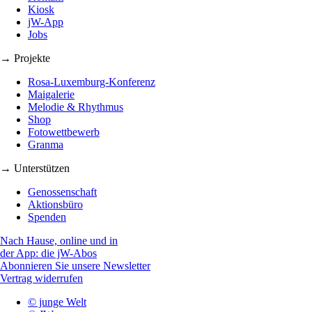
Kiosk
jW-App
Jobs
→ Projekte
Rosa-Luxemburg-Konferenz
Maigalerie
Melodie & Rhythmus
Shop
Fotowettbewerb
Granma
→ Unterstützen
Genossenschaft
Aktionsbüro
Spenden
Nach Hause, online und in
der App: die jW-Abos
Abonnieren Sie unsere Newsletter
Vertrag widerrufen
© junge Welt