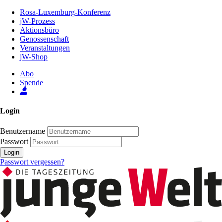
Zum
Rosa-Luxemburg-Konferenz
Inhalt
jW-Prozess
der
Aktionsbüro
Seite
Genossenschaft
Veranstaltungen
jW-Shop
Abo
Spende
Login
Benutzername
Passwort
Login
Passwort vergessen?