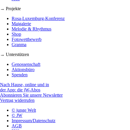
→ Projekte
Rosa-Luxemburg-Konferenz
Maigalerie
Melodie & Rhythmus
Shop
Fotowettbewerb
Granma
→ Unterstützen
Genossenschaft
Aktionsbüro
Spenden
Nach Hause, online und in
der App: die jW-Abos
Abonnieren Sie unsere Newsletter
Vertrag widerrufen
© junge Welt
© JW
Impressum/Datenschutz
AGB