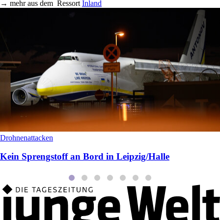
→
mehr aus dem
Ressort
Inland
Drohnenattacken
Kein Sprengstoff an Bord in Leipzig/Halle