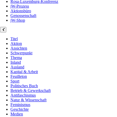
Rosa-Luxemburg-Konferenz
jW-Prozess
Aktionsbüro
Genossenschaft
jW-Shop
Titel
Aktion
Ansichten
Schwerpunkt
Thema
Inland
Ausland
Kapital & Arbeit
Feuilleton
Sport
Politisches Buch
Betrieb & Gewerkschaft
Antifaschismus
Natur & Wissenschaft
Feminismus
Geschichte
Medien