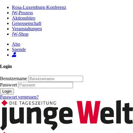
Zum
Rosa-Luxemburg-Konferenz
Inhalt
jW-Prozess
der
Aktionsbüro
Seite
Genossenschaft
Veranstaltungen
jW-Shop
Abo
Spende
Login
Benutzername
Passwort
Login
Passwort vergessen?