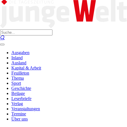
Ausgaben
Inland
Ausland
Kapital & Arbeit
Feuilleton
Thema
Sport
Geschichte
Beilage
Leserbriefe
Verlag
Veranstaltungen
Termine
Über uns