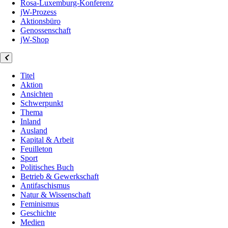
Rosa-Luxemburg-Konferenz
jW-Prozess
Aktionsbüro
Genossenschaft
jW-Shop
Titel
Aktion
Ansichten
Schwerpunkt
Thema
Inland
Ausland
Kapital & Arbeit
Feuilleton
Sport
Politisches Buch
Betrieb & Gewerkschaft
Antifaschismus
Natur & Wissenschaft
Feminismus
Geschichte
Medien