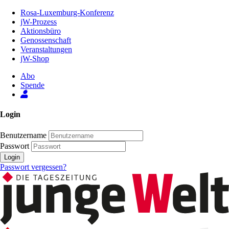
Zum
Rosa-Luxemburg-Konferenz
Inhalt
jW-Prozess
der
Aktionsbüro
Seite
Genossenschaft
Veranstaltungen
jW-Shop
Abo
Spende
Login
Benutzername
Passwort
Login
Passwort vergessen?