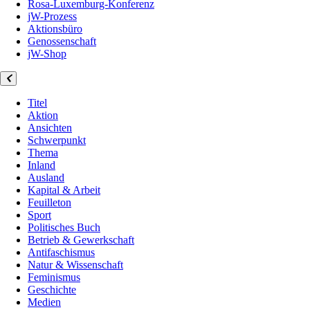
Rosa-Luxemburg-Konferenz
jW-Prozess
Aktionsbüro
Genossenschaft
jW-Shop
Titel
Aktion
Ansichten
Schwerpunkt
Thema
Inland
Ausland
Kapital & Arbeit
Feuilleton
Sport
Politisches Buch
Betrieb & Gewerkschaft
Antifaschismus
Natur & Wissenschaft
Feminismus
Geschichte
Medien