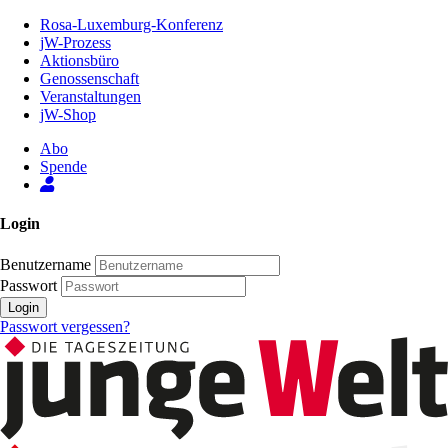
Zum
Rosa-Luxemburg-Konferenz
Inhalt
jW-Prozess
der
Aktionsbüro
Seite
Genossenschaft
Veranstaltungen
jW-Shop
Abo
Spende
Login
Benutzername
Passwort
Login
Passwort vergessen?