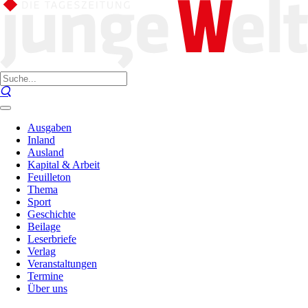
Ausgaben
Inland
Ausland
Kapital & Arbeit
Feuilleton
Thema
Sport
Geschichte
Beilage
Leserbriefe
Verlag
Veranstaltungen
Termine
Über uns