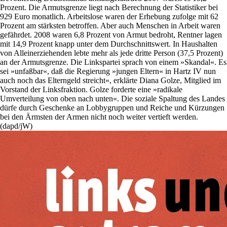
Prozent. Die Armutsgrenze liegt nach Berechnung der Statistiker bei
929 Euro monatlich. Arbeitslose waren der Erhebung zufolge mit 62
Prozent am stärksten betroffen. Aber auch Menschen in Arbeit waren
gefährdet. 2008 waren 6,8 Prozent von Armut bedroht, Rentner lagen
mit 14,9 Prozent knapp unter dem Durchschnittswert. In Haushalten
von Alleinerziehenden lebte mehr als jede dritte Person (37,5 Prozent)
an der Armutsgrenze. Die Linkspartei sprach von einem »Skandal«. Es
sei »unfaßbar«, daß die Regierung »jungen Eltern« in Hartz IV nun
auch noch das Elterngeld streicht«, erklärte Diana Golze, Mitglied im
Vorstand der Linksfraktion. Golze forderte eine »radikale
Umverteilung von oben nach unten«. Die soziale Spaltung des Landes
dürfe durch Geschenke an Lobbygruppen und Reiche und Kürzungen
bei den Ärmsten der Armen nicht noch weiter vertieft werden.
(dapd/jW)