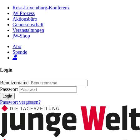
Zum
Rosa-Luxemburg-Konferenz
Inhalt
jW-Prozess
der
Aktionsbüro
Seite
Genossenschaft
Veranstaltungen
jW-Shop
Abo
Spende
Login
Benutzername
Passwort
Login
Passwort vergessen?