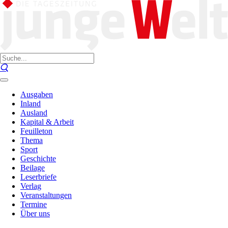
Ausgaben
Inland
Ausland
Kapital & Arbeit
Feuilleton
Thema
Sport
Geschichte
Beilage
Leserbriefe
Verlag
Veranstaltungen
Termine
Über uns