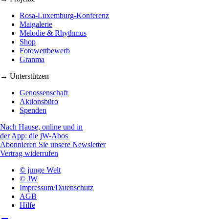
Rosa-Luxemburg-Konferenz
Maigalerie
Melodie & Rhythmus
Shop
Fotowettbewerb
Granma
→ Unterstützen
Genossenschaft
Aktionsbüro
Spenden
Nach Hause, online und in
der App: die jW-Abos
Abonnieren Sie unsere Newsletter
Vertrag widerrufen
© junge Welt
© JW
Impressum/Datenschutz
AGB
Hilfe