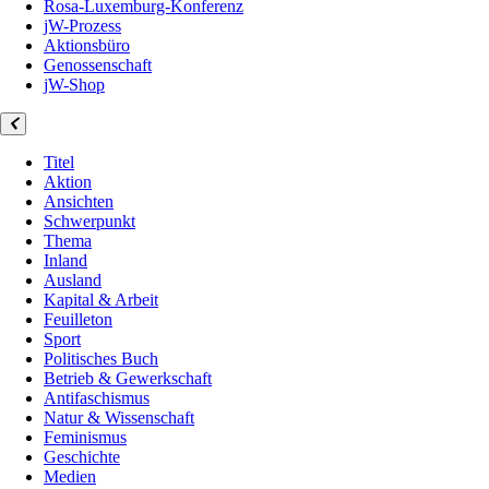
Rosa-Luxemburg-Konferenz
jW-Prozess
Aktionsbüro
Genossenschaft
jW-Shop
Titel
Aktion
Ansichten
Schwerpunkt
Thema
Inland
Ausland
Kapital & Arbeit
Feuilleton
Sport
Politisches Buch
Betrieb & Gewerkschaft
Antifaschismus
Natur & Wissenschaft
Feminismus
Geschichte
Medien