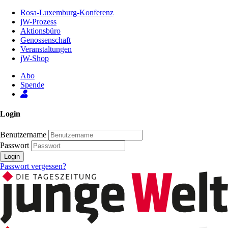
Zum
Rosa-Luxemburg-Konferenz
Inhalt
jW-Prozess
der
Aktionsbüro
Seite
Genossenschaft
Veranstaltungen
jW-Shop
Abo
Spende
Login
Benutzername
Passwort
Login
Passwort vergessen?