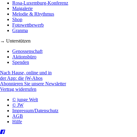
Rosa-Luxemburg-Konferenz
Maigalerie
Melodie & Rhythmus
Shop
Fotowettbewerb
Granma
→ Unterstützen
Genossenschaft
Aktionsbüro
Spenden
Nach Hause, online und in
der App: die jW-Abos
Abonnieren Sie unsere Newsletter
Vertrag widerrufen
© junge Welt
© JW
Impressum/Datenschutz
AGB
Hilfe