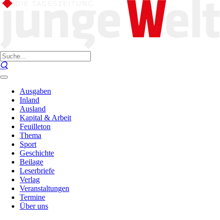
Ausgaben
Inland
Ausland
Kapital & Arbeit
Feuilleton
Thema
Sport
Geschichte
Beilage
Leserbriefe
Verlag
Veranstaltungen
Termine
Über uns