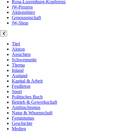
Rosa-Luxemburg-Konferenz
jW-Prozess
Aktionsbüro
Genossenschaft
jW-Shop
Titel
Aktion
Ansichten
Schwerpunkt
Thema
Inland
Ausland
Kapital & Arbeit
Feuilleton
Sport
Politisches Buch
Betrieb & Gewerkschaft
Antifaschismus
Natur & Wissenschaft
Feminismus
Geschichte
Medien