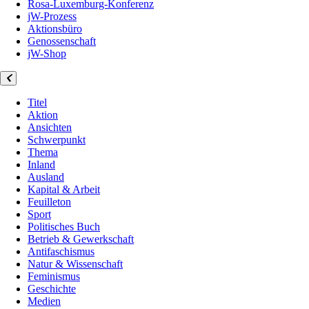
Rosa-Luxemburg-Konferenz
jW-Prozess
Aktionsbüro
Genossenschaft
jW-Shop
Titel
Aktion
Ansichten
Schwerpunkt
Thema
Inland
Ausland
Kapital & Arbeit
Feuilleton
Sport
Politisches Buch
Betrieb & Gewerkschaft
Antifaschismus
Natur & Wissenschaft
Feminismus
Geschichte
Medien