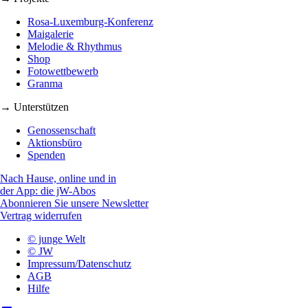
Rosa-Luxemburg-Konferenz
Maigalerie
Melodie & Rhythmus
Shop
Fotowettbewerb
Granma
→ Unterstützen
Genossenschaft
Aktionsbüro
Spenden
Nach Hause, online und in
der App: die jW-Abos
Abonnieren Sie unsere Newsletter
Vertrag widerrufen
© junge Welt
© JW
Impressum/Datenschutz
AGB
Hilfe