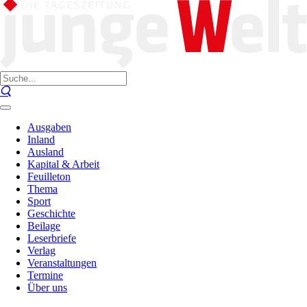
Ausgaben
Inland
Ausland
Kapital & Arbeit
Feuilleton
Thema
Sport
Geschichte
Beilage
Leserbriefe
Verlag
Veranstaltungen
Termine
Über uns