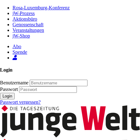
Zum
Rosa-Luxemburg-Konferenz
Inhalt
jW-Prozess
der
Aktionsbüro
Seite
Genossenschaft
Veranstaltungen
jW-Shop
Abo
Spende
Login
Benutzername
Passwort
Login
Passwort vergessen?