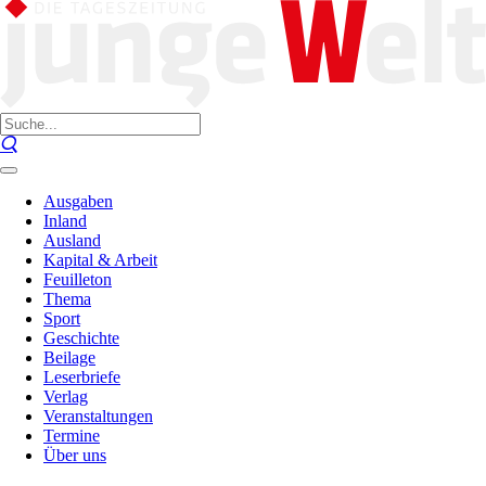
Ausgaben
Inland
Ausland
Kapital & Arbeit
Feuilleton
Thema
Sport
Geschichte
Beilage
Leserbriefe
Verlag
Veranstaltungen
Termine
Über uns