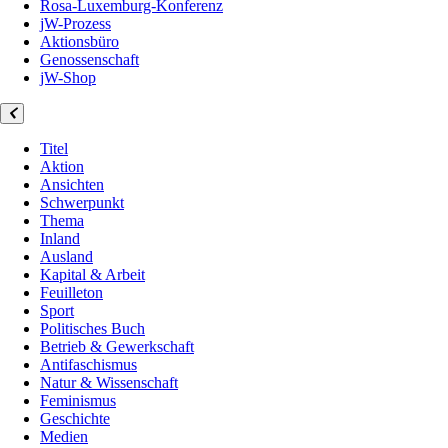
Rosa-Luxemburg-Konferenz
jW-Prozess
Aktionsbüro
Genossenschaft
jW-Shop
Titel
Aktion
Ansichten
Schwerpunkt
Thema
Inland
Ausland
Kapital & Arbeit
Feuilleton
Sport
Politisches Buch
Betrieb & Gewerkschaft
Antifaschismus
Natur & Wissenschaft
Feminismus
Geschichte
Medien