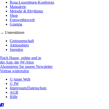
Rosa-Luxemburg-Konferenz
Maigalerie
Melodie & Rhythmus
Shop
Fotowettbewerb
Granma
→ Unterstützen
Genossenschaft
Aktionsbüro
Spenden
Nach Hause, online und in
der App: die jW-Abos
Abonnieren Sie unsere Newsletter
Vertrag widerrufen
© junge Welt
© JW
Impressum/Datenschutz
AGB
Hilfe