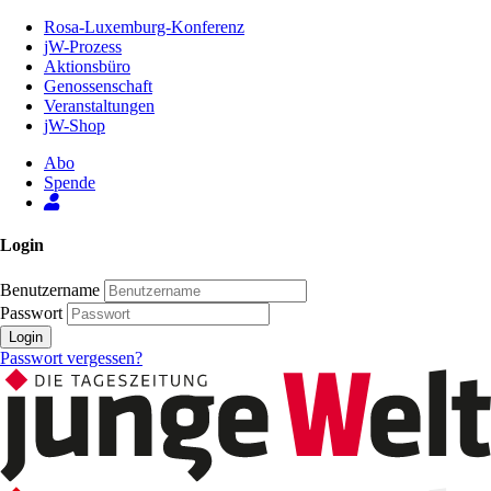
Zum
Rosa-Luxemburg-Konferenz
Inhalt
jW-Prozess
der
Aktionsbüro
Seite
Genossenschaft
Veranstaltungen
jW-Shop
Abo
Spende
Login
Benutzername
Passwort
Login
Passwort vergessen?