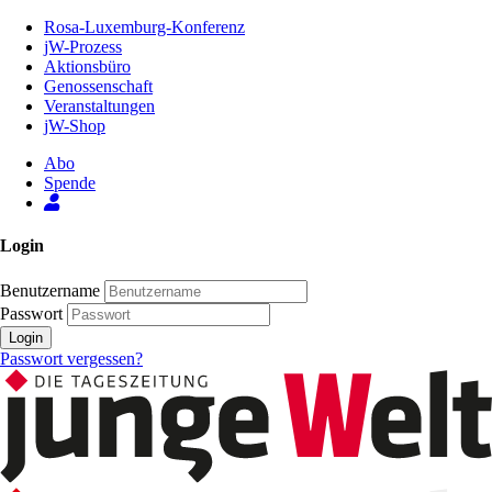
Zum
Rosa-Luxemburg-Konferenz
Inhalt
jW-Prozess
der
Aktionsbüro
Seite
Genossenschaft
Veranstaltungen
jW-Shop
Abo
Spende
Login
Benutzername
Passwort
Login
Passwort vergessen?