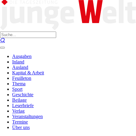
Ausgaben
Inland
Ausland
Kapital & Arbeit
Feuilleton
Thema
Sport
Geschichte
Beilage
Leserbriefe
Verlag
Veranstaltungen
Termine
Über uns