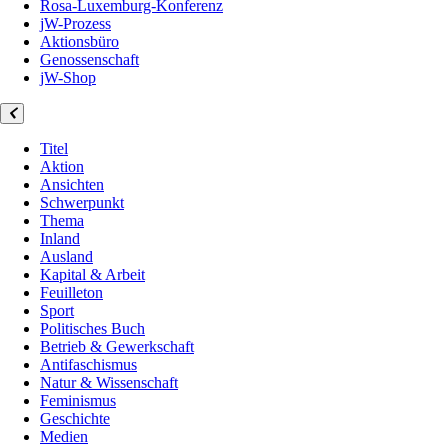
Rosa-Luxemburg-Konferenz
jW-Prozess
Aktionsbüro
Genossenschaft
jW-Shop
Titel
Aktion
Ansichten
Schwerpunkt
Thema
Inland
Ausland
Kapital & Arbeit
Feuilleton
Sport
Politisches Buch
Betrieb & Gewerkschaft
Antifaschismus
Natur & Wissenschaft
Feminismus
Geschichte
Medien