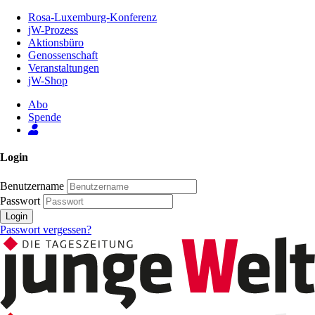
Zum
Rosa-Luxemburg-Konferenz
Inhalt
jW-Prozess
der
Aktionsbüro
Seite
Genossenschaft
Veranstaltungen
jW-Shop
Abo
Spende
Login
Benutzername
Passwort
Login
Passwort vergessen?