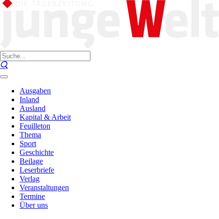
Ausgaben
Inland
Ausland
Kapital & Arbeit
Feuilleton
Thema
Sport
Geschichte
Beilage
Leserbriefe
Verlag
Veranstaltungen
Termine
Über uns