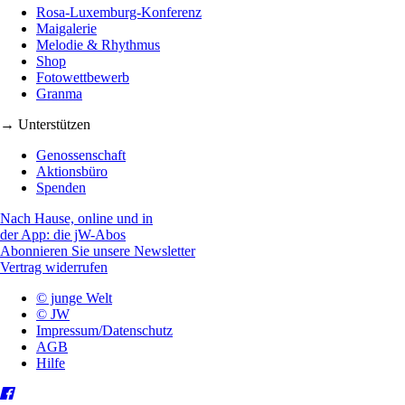
Rosa-Luxemburg-Konferenz
Maigalerie
Melodie & Rhythmus
Shop
Fotowettbewerb
Granma
→ Unterstützen
Genossenschaft
Aktionsbüro
Spenden
Nach Hause, online und in
der App: die jW-Abos
Abonnieren Sie unsere Newsletter
Vertrag widerrufen
© junge Welt
© JW
Impressum/Datenschutz
AGB
Hilfe