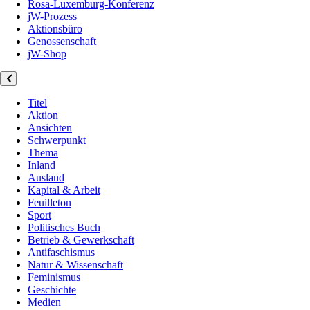
Rosa-Luxemburg-Konferenz
jW-Prozess
Aktionsbüro
Genossenschaft
jW-Shop
Titel
Aktion
Ansichten
Schwerpunkt
Thema
Inland
Ausland
Kapital & Arbeit
Feuilleton
Sport
Politisches Buch
Betrieb & Gewerkschaft
Antifaschismus
Natur & Wissenschaft
Feminismus
Geschichte
Medien