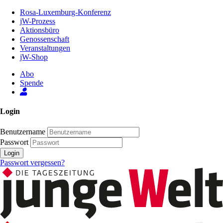
Zum
Rosa-Luxemburg-Konferenz
Inhalt
jW-Prozess
der
Aktionsbüro
Seite
Genossenschaft
Veranstaltungen
jW-Shop
Abo
Spende
Login
Benutzername
Passwort
Login
Passwort vergessen?