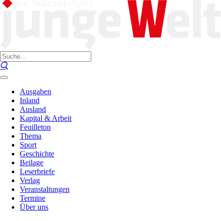
Ausgaben
Inland
Ausland
Kapital & Arbeit
Feuilleton
Thema
Sport
Geschichte
Beilage
Leserbriefe
Verlag
Veranstaltungen
Termine
Über uns