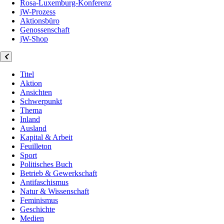
Rosa-Luxemburg-Konferenz
jW-Prozess
Aktionsbüro
Genossenschaft
jW-Shop
Titel
Aktion
Ansichten
Schwerpunkt
Thema
Inland
Ausland
Kapital & Arbeit
Feuilleton
Sport
Politisches Buch
Betrieb & Gewerkschaft
Antifaschismus
Natur & Wissenschaft
Feminismus
Geschichte
Medien