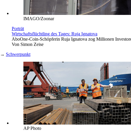
IMAGO/Zoonar
Porträt
Wirtschaftsflüchtling des Tages: Ruja Ignatova
Abo
One-Coin-Schöpferin Ruja Ignatova zog Millionen Investoren 
Von
Simon Zeise
→
Schwerpunkt
AP Photo