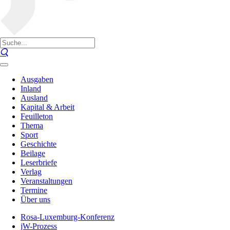
Ausgaben
Inland
Ausland
Kapital & Arbeit
Feuilleton
Thema
Sport
Geschichte
Beilage
Leserbriefe
Verlag
Veranstaltungen
Termine
Über uns
Rosa-Luxemburg-Konferenz
jW-Prozess