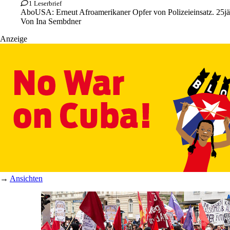
1 Leserbrief
Abo
USA: Erneut Afroamerikaner Opfer von Polizeieinsatz. 25jä
Von
Ina Sembdner
Anzeige
→
Ansichten