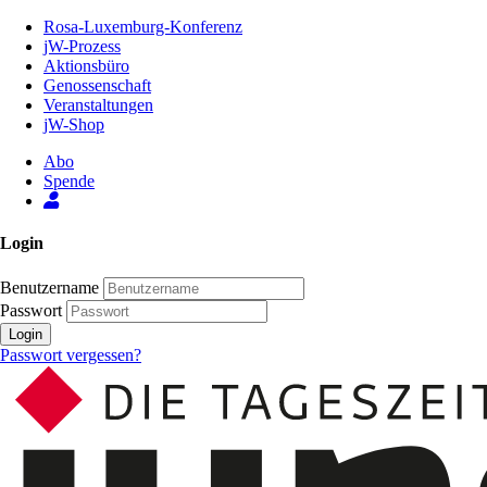
Zum
Rosa-Luxemburg-Konferenz
Inhalt
jW-Prozess
der
Aktionsbüro
Seite
Genossenschaft
Veranstaltungen
jW-Shop
Abo
Spende
Login
Benutzername
Passwort
Login
Passwort vergessen?