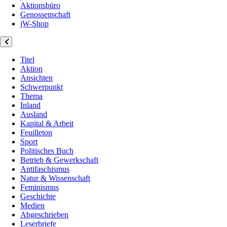
Aktionsbüro
Genossenschaft
jW-Shop
Titel
Aktion
Ansichten
Schwerpunkt
Thema
Inland
Ausland
Kapital & Arbeit
Feuilleton
Sport
Politisches Buch
Betrieb & Gewerkschaft
Antifaschismus
Natur & Wissenschaft
Feminismus
Geschichte
Medien
Abgeschrieben
Leserbriefe