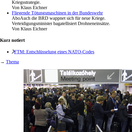
Kriegsstrategie.
Von
Klaus Eichner
Fliegende Tötungsmaschinen in der Bundeswehr
Abo
Auch die BRD wappnet sich für neue Kriege.
Verteidigungsminister bagatellisiert Drohneneinsätze.
Von
Klaus Eichner
Kurz notiert
FTM: Entschlüsselung eines NATO-Codes
→
Thema