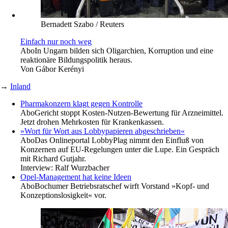
Bernadett Szabo / Reuters
Einfach nur noch weg
Abo
In Ungarn bilden sich Oligarchien, Korruption und eine
reaktionäre Bildungspolitik heraus.
Von
Gábor Kerényi
→
Inland
Pharmakonzern klagt gegen Kontrolle
Abo
Gericht stoppt Kosten-Nutzen-Bewertung für Arzneimittel.
Jetzt drohen Mehrkosten für Krankenkassen.
»Wort für Wort aus Lobbypapieren abgeschrieben«
Abo
Das Onlineportal LobbyPlag nimmt den Einfluß von
Konzernen auf EU-Regelungen unter die Lupe. Ein Gespräch
mit Richard Gutjahr.
Interview:
Ralf Wurzbacher
Opel-Management hat keine Ideen
Abo
Bochumer Betriebsratschef wirft Vorstand »Kopf- und
Konzeptionslosigkeit« vor.