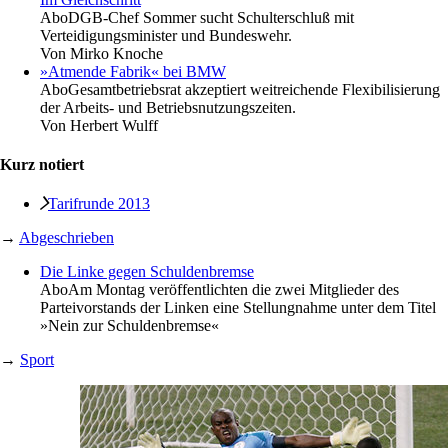
Abo
DGB-Chef Sommer sucht Schulterschluß mit
Verteidigungsminister und Bundeswehr.
Von
Mirko Knoche
»Atmende Fabrik« bei BMW
Abo
Gesamtbetriebsrat akzeptiert weitreichende Flexibilisierung
der Arbeits- und Betriebsnutzungszeiten.
Von
Herbert Wulff
Kurz notiert
Tarifrunde 2013
→
Abgeschrieben
Die Linke gegen Schuldenbremse
Abo
Am Montag veröffentlichten die zwei Mitglieder des
Parteivorstands der Linken eine Stellungnahme unter dem Titel
»Nein zur Schuldenbremse«
→
Sport