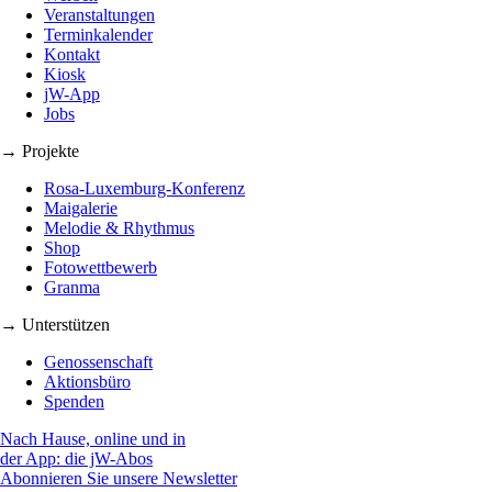
Veranstaltungen
Terminkalender
Kontakt
Kiosk
jW-App
Jobs
→ Projekte
Rosa-Luxemburg-Konferenz
Maigalerie
Melodie & Rhythmus
Shop
Fotowettbewerb
Granma
→ Unterstützen
Genossenschaft
Aktionsbüro
Spenden
Nach Hause, online und in
der App: die jW-Abos
Abonnieren Sie unsere Newsletter