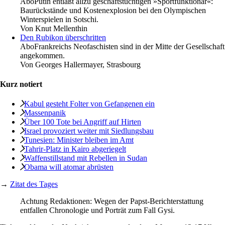
Abo
Putin entläßt allzu geschäftstüchtigen »Sportfunktionär«:
Baurückstände und Kostenexplosion bei den Olympischen
Winterspielen in Sotschi.
Von
Knut Mellenthin
Den Rubikon überschritten
Abo
Frankreichs Neofaschisten sind in der Mitte der Gesellschaft
angekommen.
Von
Georges Hallermayer, Strasbourg
Kurz notiert
Kabul gesteht Folter von Gefangenen ein
Massenpanik
Über 100 Tote bei Angriff auf Hirten
Israel provoziert weiter mit Siedlungsbau
Tunesien: Minister bleiben im Amt
Tahrir-Platz in Kairo abgeriegelt
Waffenstillstand mit Rebellen in Sudan
Obama will atomar abrüsten
→
Zitat des Tages
Achtung Redaktionen: Wegen der Papst-Berichterstattung
entfallen Chronologie und Porträt zum Fall Gysi.