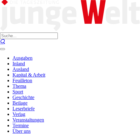
Ausgaben
Inland
Ausland
Kapital & Arbeit
Feuilleton
Thema
Sport
Geschichte
Beilage
Leserbriefe
Verlag
Veranstaltungen
Termine
Über uns