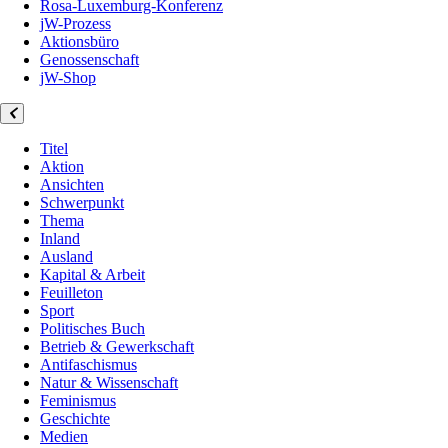
Rosa-Luxemburg-Konferenz
jW-Prozess
Aktionsbüro
Genossenschaft
jW-Shop
Titel
Aktion
Ansichten
Schwerpunkt
Thema
Inland
Ausland
Kapital & Arbeit
Feuilleton
Sport
Politisches Buch
Betrieb & Gewerkschaft
Antifaschismus
Natur & Wissenschaft
Feminismus
Geschichte
Medien