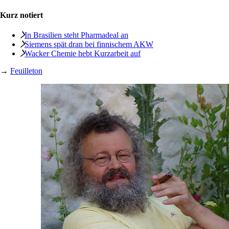
Kurz notiert
In Brasilien steht Pharmadeal an
Siemens spät dran bei finnischem AKW
Wacker Chemie hebt Kurzarbeit auf
→
Feuilleton