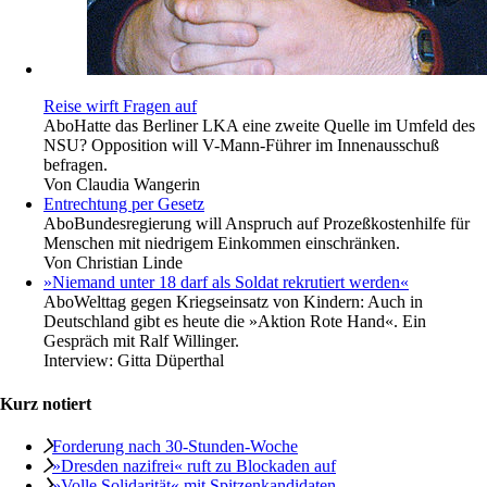
Reise wirft Fragen auf
Abo
Hatte das Berliner LKA eine zweite Quelle im Umfeld des
NSU? Opposition will V-Mann-Führer im Innenausschuß
befragen.
Von
Claudia Wangerin
Entrechtung per Gesetz
Abo
Bundesregierung will Anspruch auf Prozeßkostenhilfe für
Menschen mit niedrigem Einkommen einschränken.
Von
Christian Linde
»Niemand unter 18 darf als Soldat rekrutiert werden«
Abo
Welttag gegen Kriegseinsatz von Kindern: Auch in
Deutschland gibt es heute die »Aktion Rote Hand«. Ein
Gespräch mit Ralf Willinger.
Interview:
Gitta Düperthal
Kurz notiert
Forderung nach 30-Stunden-Woche
»Dresden nazifrei« ruft zu Blockaden auf
»Volle Solidarität« mit Spitzenkandidaten