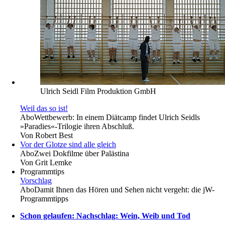
Ulrich Seidl Film Produktion GmbH
Weil das so ist!
Abo
Wettbewerb: In einem Diätcamp findet Ulrich Seidls
»Paradies«-Trilogie ihren Abschluß.
Von
Robert Best
Vor der Glotze sind alle gleich
Abo
Zwei Dokfilme über Palästina
Von
Grit Lemke
Programmtips
Vorschlag
Abo
Damit Ihnen das Hören und Sehen nicht vergeht: die jW-
Programmtipps
Schon gelaufen: Nachschlag: Wein, Weib und Tod