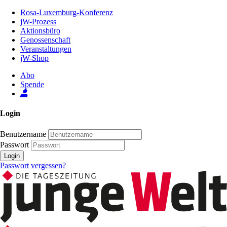
Zum
Rosa-Luxemburg-Konferenz
Inhalt
jW-Prozess
der
Aktionsbüro
Seite
Genossenschaft
Veranstaltungen
jW-Shop
Abo
Spende
Login
Benutzername
Passwort
Login
Passwort vergessen?