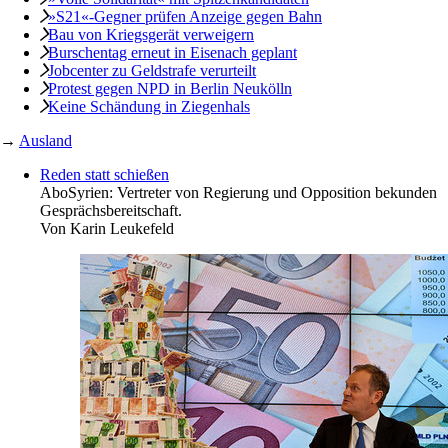
»S21«-Gegner prüfen Anzeige gegen Bahn
Bau von Kriegsgerät verweigern
Burschentag erneut in Eisenach geplant
Jobcenter zu ­Geldstrafe verurteilt
Protest gegen NPD in Berlin Neukölln
Keine Schändung in Ziegenhals
→
Ausland
Reden statt schießen
Abo
Syrien: Vertreter von Regierung und Opposition bekunden
Gesprächsbereitschaft.
Von
Karin Leukefeld