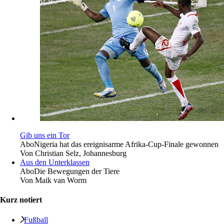
Gib uns ein Tor
Abo
Nigeria hat das ereignisarme Afrika-Cup-Finale gewonnen
Von
Christian Selz, Johannesburg
Aus den Unterklassen
Abo
Die Bewegungen der Tiere
Von
Maik van Worm
Kurz notiert
Fußball