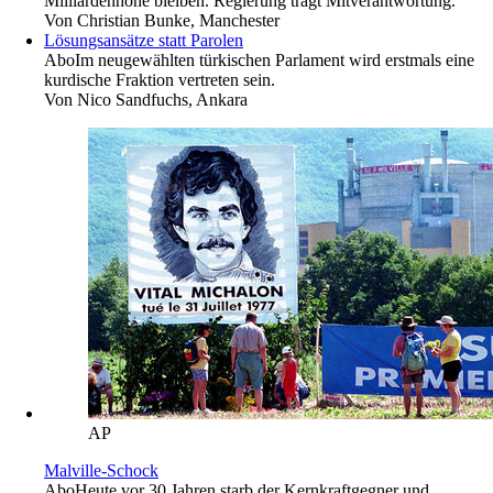
Milliardenhöhe bleiben. Regierung trägt Mitverantwortung.
Von
Christian Bunke, Manchester
Lösungsansätze statt Parolen
Abo
Im neugewählten türkischen Parlament wird erstmals eine
kurdische Fraktion vertreten sein.
Von
Nico Sandfuchs, Ankara
AP
Malville-Schock
Abo
Heute vor 30 Jahren starb der Kernkraftgegner und