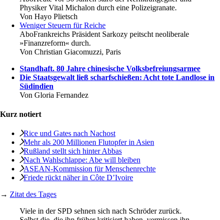
Physiker Vital Michalon durch eine Polizeigranate.
Von
Hayo Plietsch
Weniger Steuern für Reiche
Abo
Frankreichs Präsident Sarkozy peitscht neoliberale
»Finanzreform« durch.
Von
Christian Giacomuzzi, Paris
Standhaft. 80 Jahre chinesische Volksbefreiungsarmee
Die Staatsgewalt ließ scharfschießen: Acht tote Landlose in
Südindien
Von
Gloria Fernandez
Kurz notiert
Rice und Gates nach Nachost
Mehr als 200 Millionen Flutopfer in Asien
Rußland stellt sich hinter Abbas
Nach Wahlschlappe: Abe will bleiben
ASEAN-Kommission für Menschenrechte
Friede rückt näher in Côte D’Ivoire
→
Zitat des Tages
Viele in der SPD sehnen sich nach Schröder zurück.
Selbst die, die ihn früher kritisiert haben, vermissen ihn.