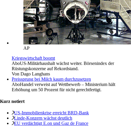
AP
Kriegswirtschaft boomt
Abo
US-Militärhaushalt wächst weiter. Börsenindex der
Rüstungskonzerne auf Rekordstand.
Von
Dago Langhans
Preissprung bei Milch kaum durchzusetzen
Abo
Handel verweist auf Wettbewerb – Ministerium hält
Erhöhung um 50 Prozent für nicht gerechtfertigt.
Kurz notiert
US-Immobilienkrise erreicht BRD-Bank
Linde-Konzern wächst deutlich
EU verdächtigt E.on und Gaz de France