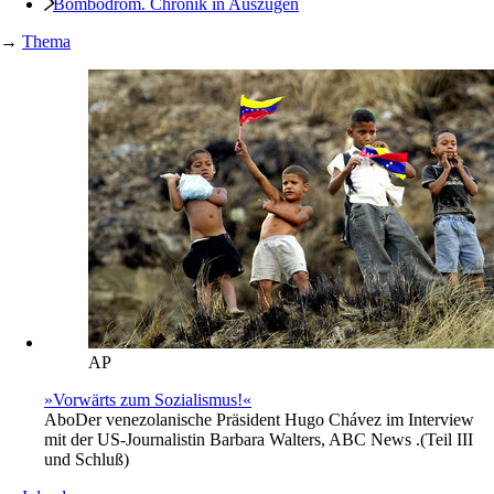
Bombodrom. Chronik in Auszügen
→
Thema
AP
»Vorwärts zum Sozialismus!«
Abo
Der venezolanische Präsident Hugo Chávez im Interview
mit der US-Journalistin Barbara Walters, ABC News .(Teil III
und Schluß)