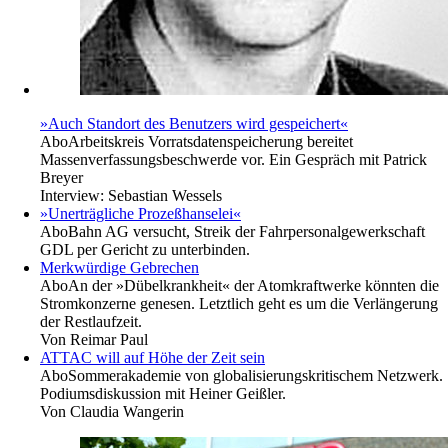
»Auch Standort des Benutzers wird gespeichert«
Abo
Arbeitskreis Vorratsdatenspeicherung bereitet
Massenverfassungsbeschwerde vor. Ein Gespräch mit Patrick
Breyer
Interview:
Sebastian Wessels
»Unerträgliche Prozeßhanselei«
Abo
Bahn AG versucht, Streik der Fahrpersonalgewerkschaft
GDL per Gericht zu unterbinden.
Merkwürdige Gebrechen
Abo
An der »Dübelkrankheit« der Atomkraftwerke könnten die
Stromkonzerne genesen. Letztlich geht es um die Verlängerung
der Restlaufzeit.
Von
Reimar Paul
ATTAC will auf Höhe der Zeit sein
Abo
Sommerakademie von globalisierungskritischem Netzwerk.
Podiumsdiskussion mit Heiner Geißler.
Von
Claudia Wangerin