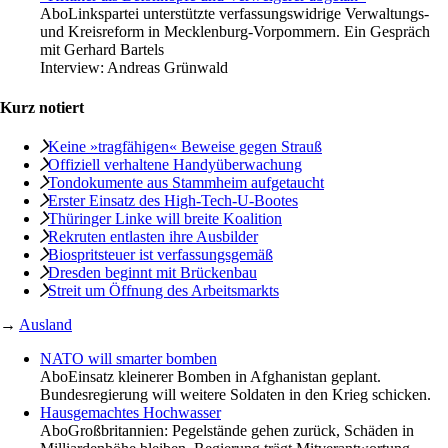
Abo
Linkspartei unterstützte verfassungswidrige Verwaltungs-
und Kreisreform in Mecklenburg-Vorpommern. Ein Gespräch
mit Gerhard Bartels
Interview:
Andreas Grünwald
Kurz notiert
Keine »tragfähigen« Beweise gegen Strauß
Offiziell verhaltene Handyüberwachung
Tondokumente aus Stammheim aufgetaucht
Erster Einsatz des High-Tech-U-Bootes
Thüringer Linke will breite Koalition
Rekruten entlasten ihre Ausbilder
Biospritsteuer ist verfassungsgemäß
Dresden beginnt mit Brückenbau
Streit um Öffnung des Arbeitsmarkts
→
Ausland
NATO will smarter bomben
Abo
Einsatz kleinerer Bomben in Afghanistan geplant.
Bundesregierung will weitere Soldaten in den Krieg schicken.
Hausgemachtes Hochwasser
Abo
Großbritannien: Pegelstände gehen zurück, Schäden in