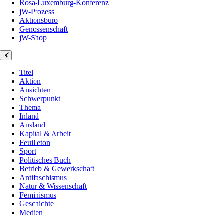
Rosa-Luxemburg-Konferenz
jW-Prozess
Aktionsbüro
Genossenschaft
jW-Shop
Titel
Aktion
Ansichten
Schwerpunkt
Thema
Inland
Ausland
Kapital & Arbeit
Feuilleton
Sport
Politisches Buch
Betrieb & Gewerkschaft
Antifaschismus
Natur & Wissenschaft
Feminismus
Geschichte
Medien