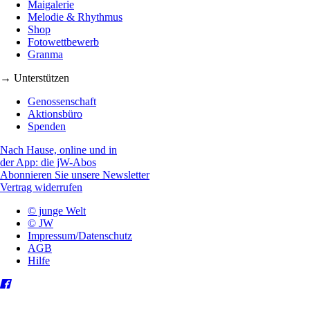
Maigalerie
Melodie & Rhythmus
Shop
Fotowettbewerb
Granma
→ Unterstützen
Genossenschaft
Aktionsbüro
Spenden
Nach Hause, online und in
der App: die jW-Abos
Abonnieren Sie unsere Newsletter
Vertrag widerrufen
© junge Welt
© JW
Impressum/Datenschutz
AGB
Hilfe