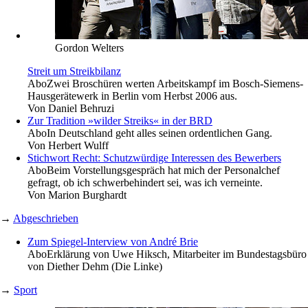
Gordon Welters
Streit um Streikbilanz
Abo
Zwei Broschüren werten Arbeitskampf im Bosch-Siemens-
Hausgerätewerk in Berlin vom Herbst 2006 aus.
Von
Daniel Behruzi
Zur Tradition »wilder Streiks« in der BRD
Abo
In Deutschland geht alles seinen ordentlichen Gang.
Von
Herbert Wulff
Stichwort Recht: Schutzwürdige Interessen des Bewerbers
Abo
Beim Vorstellungsgespräch hat mich der Personalchef
gefragt, ob ich schwerbehindert sei, was ich verneinte.
Von
Marion Burghardt
→
Abgeschrieben
Zum Spiegel-Interview von André Brie
Abo
Erklärung von Uwe Hiksch, Mitarbeiter im Bundestagsbüro
von Diether Dehm (Die Linke)
→
Sport