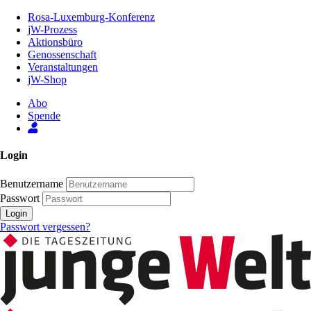
Zum
Rosa-Luxemburg-Konferenz
Inhalt
jW-Prozess
der
Aktionsbüro
Seite
Genossenschaft
Veranstaltungen
jW-Shop
Abo
Spende
Login
Benutzername
Passwort
Login
Passwort vergessen?