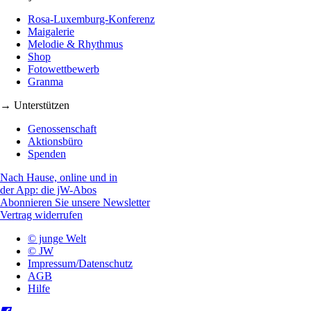
Rosa-Luxemburg-Konferenz
Maigalerie
Melodie & Rhythmus
Shop
Fotowettbewerb
Granma
→ Unterstützen
Genossenschaft
Aktionsbüro
Spenden
Nach Hause, online und in
der App: die jW-Abos
Abonnieren Sie unsere Newsletter
Vertrag widerrufen
© junge Welt
© JW
Impressum/Datenschutz
AGB
Hilfe