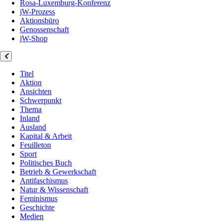
Rosa-Luxemburg-Konferenz
jW-Prozess
Aktionsbüro
Genossenschaft
jW-Shop
Titel
Aktion
Ansichten
Schwerpunkt
Thema
Inland
Ausland
Kapital & Arbeit
Feuilleton
Sport
Politisches Buch
Betrieb & Gewerkschaft
Antifaschismus
Natur & Wissenschaft
Feminismus
Geschichte
Medien