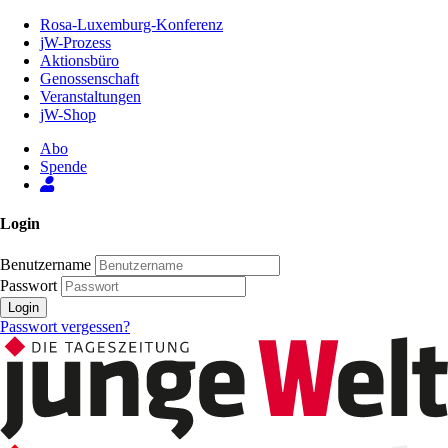
Zum
Rosa-Luxemburg-Konferenz
Inhalt
jW-Prozess
der
Aktionsbüro
Seite
Genossenschaft
Veranstaltungen
jW-Shop
Abo
Spende
Login
Benutzername
Passwort
Login
Passwort vergessen?