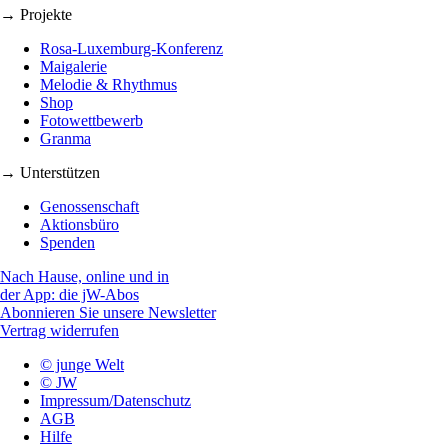
→ Projekte
Rosa-Luxemburg-Konferenz
Maigalerie
Melodie & Rhythmus
Shop
Fotowettbewerb
Granma
→ Unterstützen
Genossenschaft
Aktionsbüro
Spenden
Nach Hause, online und in
der App: die jW-Abos
Abonnieren Sie unsere Newsletter
Vertrag widerrufen
© junge Welt
© JW
Impressum/Datenschutz
AGB
Hilfe