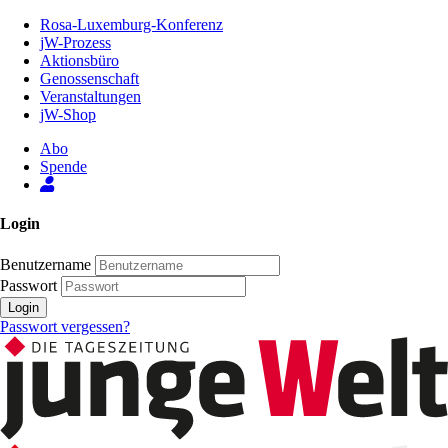
Zum
Rosa-Luxemburg-Konferenz
Inhalt
jW-Prozess
der
Aktionsbüro
Seite
Genossenschaft
Veranstaltungen
jW-Shop
Abo
Spende
Login
Benutzername
Passwort
Login
Passwort vergessen?