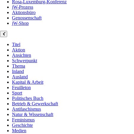
Rosa-Luxemburg-Konferenz
jW-Prozess
Aktionsbüro
Genossenschaft
jW-Shop
Titel
Aktion
Ansichten
Schwerpunkt
Thema
Inland
Ausland
Kapital & Arbeit
Feuilleton
Sport
Politisches Buch
Betrieb & Gewerkschaft
Antifaschismus
Natur & Wissenschaft
Feminismus
Geschichte
Medien