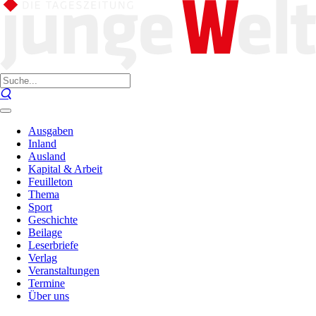
Ausgaben
Inland
Ausland
Kapital & Arbeit
Feuilleton
Thema
Sport
Geschichte
Beilage
Leserbriefe
Verlag
Veranstaltungen
Termine
Über uns