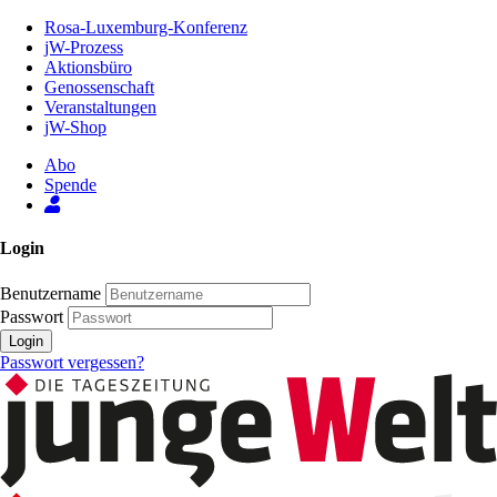
Zum
Rosa-Luxemburg-Konferenz
Inhalt
jW-Prozess
der
Aktionsbüro
Seite
Genossenschaft
Veranstaltungen
jW-Shop
Abo
Spende
Login
Benutzername
Passwort
Login
Passwort vergessen?