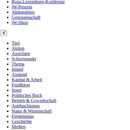
Rosa-Luxemburg-Konferenz
jW-Prozess
Aktionsbüro
Genossenschaft
jW-Shop
Titel
Aktion
Ansichten
Schwerpunkt
Thema
Inland
Ausland
Kapital & Arbeit
Feuilleton
Sport
Politisches Buch
Betrieb & Gewerkschaft
Antifaschismus
Natur & Wissenschaft
Feminismus
Geschichte
Medien