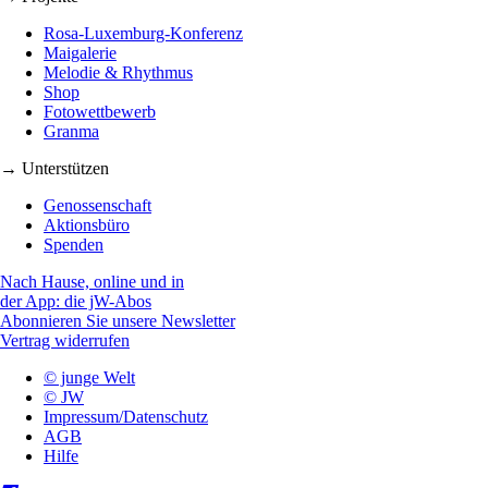
Rosa-Luxemburg-Konferenz
Maigalerie
Melodie & Rhythmus
Shop
Fotowettbewerb
Granma
→ Unterstützen
Genossenschaft
Aktionsbüro
Spenden
Nach Hause, online und in
der App: die jW-Abos
Abonnieren Sie unsere Newsletter
Vertrag widerrufen
© junge Welt
© JW
Impressum/Datenschutz
AGB
Hilfe