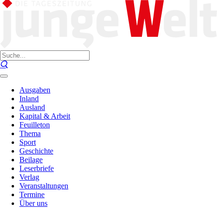
Ausgaben
Inland
Ausland
Kapital & Arbeit
Feuilleton
Thema
Sport
Geschichte
Beilage
Leserbriefe
Verlag
Veranstaltungen
Termine
Über uns