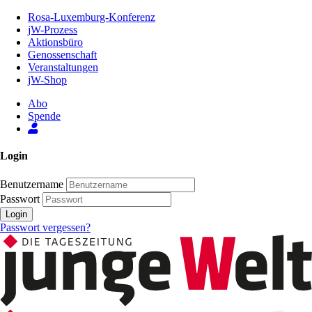
Zum
Rosa-Luxemburg-Konferenz
Inhalt
jW-Prozess
der
Aktionsbüro
Seite
Genossenschaft
Veranstaltungen
jW-Shop
Abo
Spende
Login
Benutzername
Passwort
Login
Passwort vergessen?