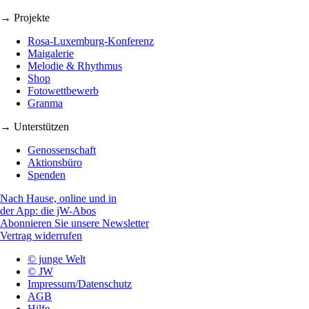
→ Projekte
Rosa-Luxemburg-Konferenz
Maigalerie
Melodie & Rhythmus
Shop
Fotowettbewerb
Granma
→ Unterstützen
Genossenschaft
Aktionsbüro
Spenden
Nach Hause, online und in
der App: die jW-Abos
Abonnieren Sie unsere Newsletter
Vertrag widerrufen
© junge Welt
© JW
Impressum/Datenschutz
AGB
Hilfe