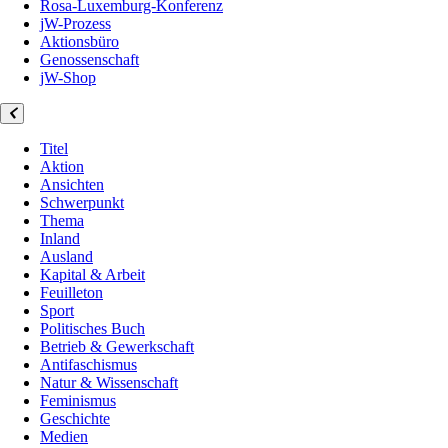
Rosa-Luxemburg-Konferenz
jW-Prozess
Aktionsbüro
Genossenschaft
jW-Shop
Titel
Aktion
Ansichten
Schwerpunkt
Thema
Inland
Ausland
Kapital & Arbeit
Feuilleton
Sport
Politisches Buch
Betrieb & Gewerkschaft
Antifaschismus
Natur & Wissenschaft
Feminismus
Geschichte
Medien