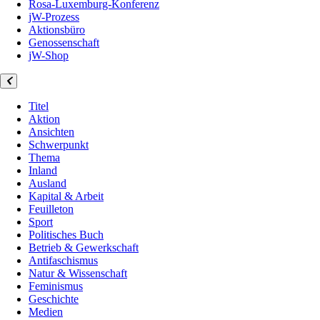
Rosa-Luxemburg-Konferenz
jW-Prozess
Aktionsbüro
Genossenschaft
jW-Shop
Titel
Aktion
Ansichten
Schwerpunkt
Thema
Inland
Ausland
Kapital & Arbeit
Feuilleton
Sport
Politisches Buch
Betrieb & Gewerkschaft
Antifaschismus
Natur & Wissenschaft
Feminismus
Geschichte
Medien