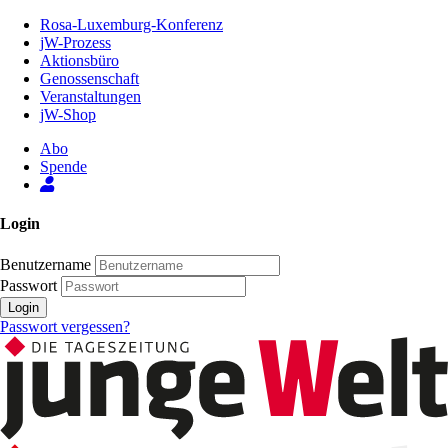
Zum
Rosa-Luxemburg-Konferenz
Inhalt
jW-Prozess
der
Aktionsbüro
Seite
Genossenschaft
Veranstaltungen
jW-Shop
Abo
Spende
Login
Benutzername
Passwort
Login
Passwort vergessen?