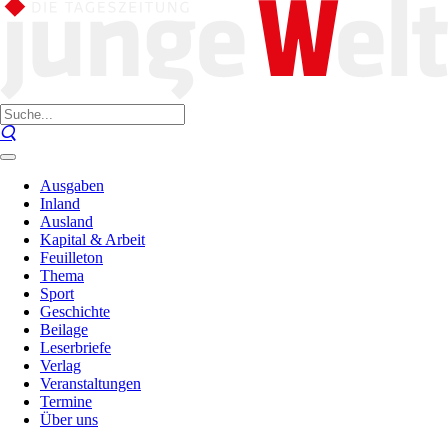
Ausgaben
Inland
Ausland
Kapital & Arbeit
Feuilleton
Thema
Sport
Geschichte
Beilage
Leserbriefe
Verlag
Veranstaltungen
Termine
Über uns