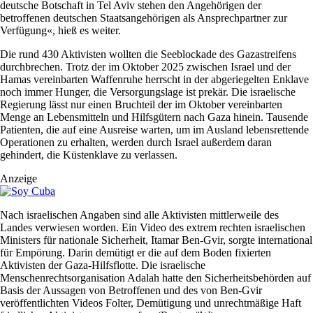
deutsche Botschaft in Tel Aviv stehen den Angehörigen der
⁠betroffenen deutschen Staatsangehörigen als Ansprechpartner zur
‌Verfügung«, hieß ‌es weiter.
Die rund 430 Aktivisten wollten die Seeblockade des Gazastreifens
durchbrechen. Trotz der im Oktober 2025 zwischen Israel und der
Hamas vereinbarten Waffenruhe herrscht in der abgeriegelten Enklave
noch immer Hunger, die Versorgungslage ist prekär. Die israelische
Regierung lässt nur einen Bruchteil der im Oktober vereinbarten
Menge an Lebensmitteln und Hilfsgütern nach Gaza hinein. Tausende
Patienten, die auf eine Ausreise warten, um im Ausland lebensrettende
Operationen zu erhalten, werden durch Israel außerdem daran
gehindert, die Küstenklave zu verlassen.
Anzeige
Nach israelischen Angaben ‌sind alle Aktivisten mittlerweile des
Landes verwiesen worden. Ein Video des extrem rechten israelischen
Ministers für nationale Sicherheit, Itamar Ben-Gvir, sorgte international
für ​Empörung. Darin demütigt er die auf dem ⁠Boden fixierten
Aktivisten der Gaza-Hilfsflotte. Die israelische
Menschenrechtsorganisation Adalah hatte den Sicherheitsbehörden auf
Basis der Aussagen von Betroffenen und des von Ben-Gvir
veröffentlichten Videos Folter, Demütigung und unrechtmäßige Haft