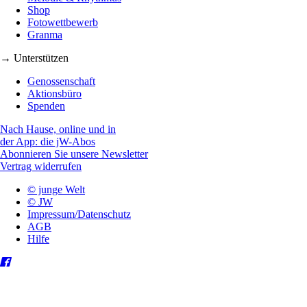
Shop
Fotowettbewerb
Granma
→ Unterstützen
Genossenschaft
Aktionsbüro
Spenden
Nach Hause, online und in
der App: die jW-Abos
Abonnieren Sie unsere Newsletter
Vertrag widerrufen
© junge Welt
© JW
Impressum/Datenschutz
AGB
Hilfe