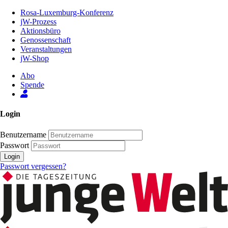
Zum
Rosa-Luxemburg-Konferenz
Inhalt
jW-Prozess
der
Aktionsbüro
Seite
Genossenschaft
Veranstaltungen
jW-Shop
Abo
Spende
Login
Benutzername
Passwort
Login
Passwort vergessen?