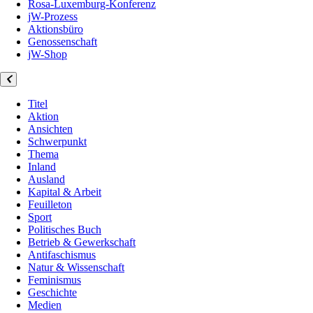
Rosa-Luxemburg-Konferenz
jW-Prozess
Aktionsbüro
Genossenschaft
jW-Shop
Titel
Aktion
Ansichten
Schwerpunkt
Thema
Inland
Ausland
Kapital & Arbeit
Feuilleton
Sport
Politisches Buch
Betrieb & Gewerkschaft
Antifaschismus
Natur & Wissenschaft
Feminismus
Geschichte
Medien