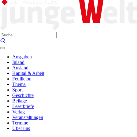
Ausgaben
Inland
Ausland
Kapital & Arbeit
Feuilleton
Thema
Sport
Geschichte
Beilage
Leserbriefe
Verlag
Veranstaltungen
Termine
Über uns