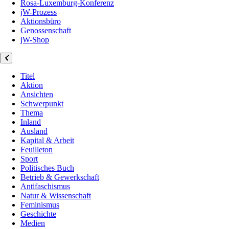
Rosa-Luxemburg-Konferenz
jW-Prozess
Aktionsbüro
Genossenschaft
jW-Shop
Titel
Aktion
Ansichten
Schwerpunkt
Thema
Inland
Ausland
Kapital & Arbeit
Feuilleton
Sport
Politisches Buch
Betrieb & Gewerkschaft
Antifaschismus
Natur & Wissenschaft
Feminismus
Geschichte
Medien