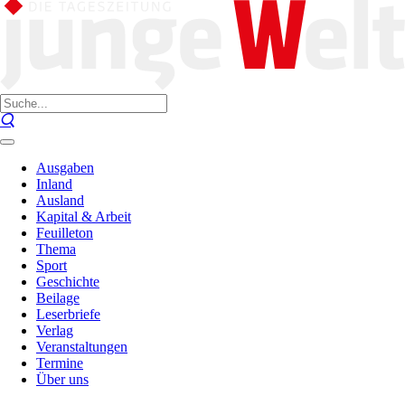
Ausgaben
Inland
Ausland
Kapital & Arbeit
Feuilleton
Thema
Sport
Geschichte
Beilage
Leserbriefe
Verlag
Veranstaltungen
Termine
Über uns