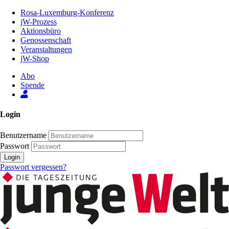
Zum
Rosa-Luxemburg-Konferenz
Inhalt
jW-Prozess
der
Aktionsbüro
Seite
Genossenschaft
Veranstaltungen
jW-Shop
Abo
Spende
Login
Benutzername
Passwort
Login
Passwort vergessen?