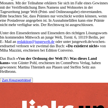
Monaten. Mit der Teilnahme erklären Sie sich im Falle eines Gewinnes
mit der Veröffentlichung Ihres Namens und Wohnortes in der
Tageszeitung junge Welt (Print- und Onlineausgabe) einverstanden.
Bitte beachten Sie, dass Prämien nur verschickt werden können, wenn
eine Postadresse angegeben ist. In Ausnahmefällen kann eine Prämie
nicht mehr verfügbar sein. Der Rechtsweg ist ausgeschlossen.
Unter den Einsender­innen und Einsendern des richtigen Lö­sungs­worts
bis kommenden Mittwoch an junge Welt, ­Torstr. 6, 10119 Berlin, per
E- Mail an ­­­­­
redaktion@jungewelt.de
oder unter jungewelt.de/­­­­­wochen­
endraetsel ­verlosen wir zweimal das Buch:
»Du existierst nicht«
von
Miha Mazzini, erschienen bei Edition Converso.
Das Buch
»Von der Ordnung der Welt IV: Was dieses Land
kann«
von Günter Pohl, erschienen im CommPress Verlag, ­haben
gewonnen: Martina Thiemieh aus Plauen und Steffen Seitz aus
Heilbronn.
Zum Kreuzworträtsel