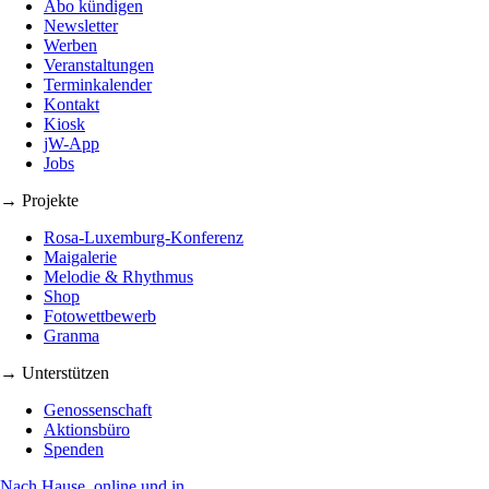
Abo kündigen
Newsletter
Werben
Veranstaltungen
Terminkalender
Kontakt
Kiosk
jW-App
Jobs
→ Projekte
Rosa-Luxemburg-Konferenz
Maigalerie
Melodie & Rhythmus
Shop
Fotowettbewerb
Granma
→ Unterstützen
Genossenschaft
Aktionsbüro
Spenden
Nach Hause, online und in