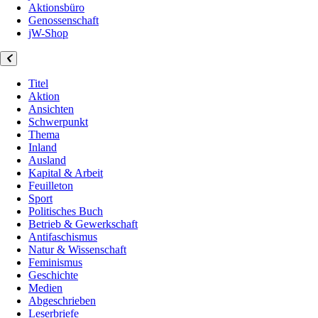
Aktionsbüro
Genossenschaft
jW-Shop
Titel
Aktion
Ansichten
Schwerpunkt
Thema
Inland
Ausland
Kapital & Arbeit
Feuilleton
Sport
Politisches Buch
Betrieb & Gewerkschaft
Antifaschismus
Natur & Wissenschaft
Feminismus
Geschichte
Medien
Abgeschrieben
Leserbriefe