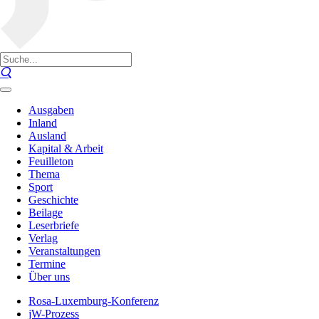
Ausgaben
Inland
Ausland
Kapital & Arbeit
Feuilleton
Thema
Sport
Geschichte
Beilage
Leserbriefe
Verlag
Veranstaltungen
Termine
Über uns
Rosa-Luxemburg-Konferenz
jW-Prozess