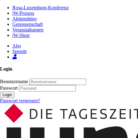
Zum
Rosa-Luxemburg-Konferenz
Inhalt
jW-Prozess
der
Aktionsbüro
Seite
Genossenschaft
Veranstaltungen
jW-Shop
Abo
Spende
Login
Benutzername
Passwort
Login
Passwort vergessen?