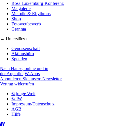
Rosa-Luxemburg-Konferenz
Maigalerie
Melodie & Rhythmus
Shop
Fotowettbewerb
Granma
→ Unterstützen
Genossenschaft
Aktionsbüro
Spenden
Nach Hause, online und in
der App: die jW-Abos
Abonnieren Sie unsere Newsletter
Vertrag widerrufen
© junge Welt
© JW
Impressum/Datenschutz
AGB
Hilfe