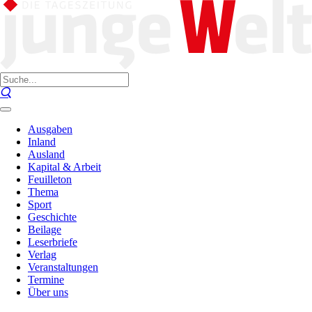
Ausgaben
Inland
Ausland
Kapital & Arbeit
Feuilleton
Thema
Sport
Geschichte
Beilage
Leserbriefe
Verlag
Veranstaltungen
Termine
Über uns