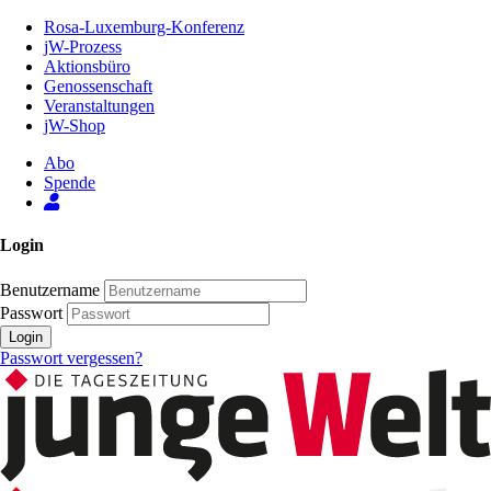
Zum
Rosa-Luxemburg-Konferenz
Inhalt
jW-Prozess
der
Aktionsbüro
Seite
Genossenschaft
Veranstaltungen
jW-Shop
Abo
Spende
Login
Benutzername
Passwort
Login
Passwort vergessen?