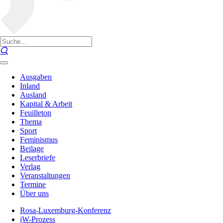
Ausgaben
Inland
Ausland
Kapital & Arbeit
Feuilleton
Thema
Sport
Feminismus
Beilage
Leserbriefe
Verlag
Veranstaltungen
Termine
Über uns
Rosa-Luxemburg-Konferenz
jW-Prozess