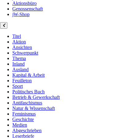
Aktionsbüro
Genossenschaft
jW-Shop
Titel
Aktion
Ansichten
Schwerpunkt
Thema
Inland
Ausland
Kapital & Arbeit
Feuilleton
Sport
Politisches Buch
Betrieb & Gewerkschaft
Antifaschismus
Natur & Wissenschaft
Feminismus
Geschichte
Medien
Abgeschrieben
Leserbriefe