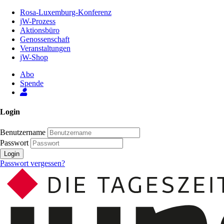
Zum
Rosa-Luxemburg-Konferenz
Inhalt
jW-Prozess
der
Aktionsbüro
Seite
Genossenschaft
Veranstaltungen
jW-Shop
Abo
Spende
Login
Benutzername
Passwort
Login
Passwort vergessen?