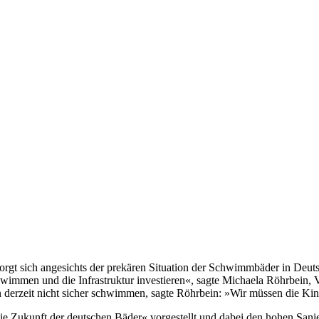
t sich angesichts der prekären Situation der Schwimmbäder in Deut
Schwimmen und die Infrastruktur investieren«, sagte Michaela Röhrbei
en derzeit nicht sicher schwimmen, sagte Röhrbein: »Wir müssen die K
ie Zukunft der deutschen Bäder« vorgestellt und dabei den hohen San