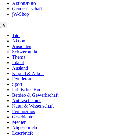
Aktionsbüro
Genossenschaft
jW-Shop
Titel
Aktion
Ansichten
Schwerpunkt
Thema
Inland
Ausland
Kapital & Arbeit
Feuilleton
Sport
Politisches Buch
Betrieb & Gewerkschaft
Antifaschismus
Natur & Wissenschaft
Feminismus
Geschichte
Medien
Abgeschrieben
Leserbriefe