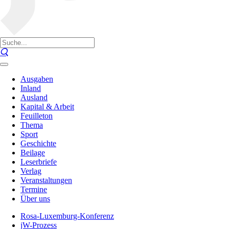
Ausgaben
Inland
Ausland
Kapital & Arbeit
Feuilleton
Thema
Sport
Geschichte
Beilage
Leserbriefe
Verlag
Veranstaltungen
Termine
Über uns
Rosa-Luxemburg-Konferenz
jW-Prozess