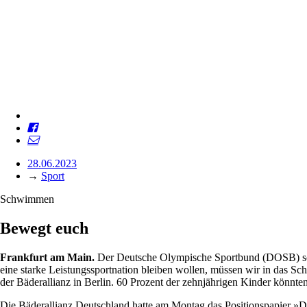
28.06.2023
→
Sport
Schwimmen
Bewegt euch
Frankfurt am Main.
Der Deutsche Olympische Sportbund (DOSB) sorg
eine starke Leistungssportnation bleiben wollen, müssen wir in das 
der Bäderallianz in Berlin. 60 Prozent der zehnjährigen Kinder könnt
Die Bäderallianz Deutschland hatte am Montag das Positionspapier »D