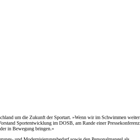
schland um die Zukunft der Sportart. »Wenn wir im Schwimmen weiter
n, Vorstand Sportentwicklung im DOSB, am Rande einer Pressekonferenz
inder in Bewegung bringen.«
ierungs- und Modernisierungsbedarf sowie den Personalmangel als