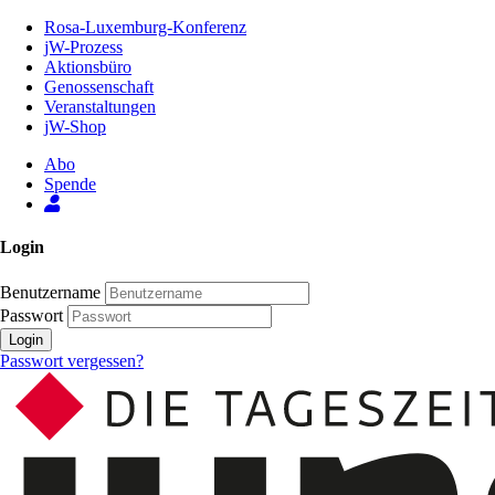
Zum
Rosa-Luxemburg-Konferenz
Inhalt
jW-Prozess
der
Aktionsbüro
Seite
Genossenschaft
Veranstaltungen
jW-Shop
Abo
Spende
Login
Benutzername
Passwort
Login
Passwort vergessen?