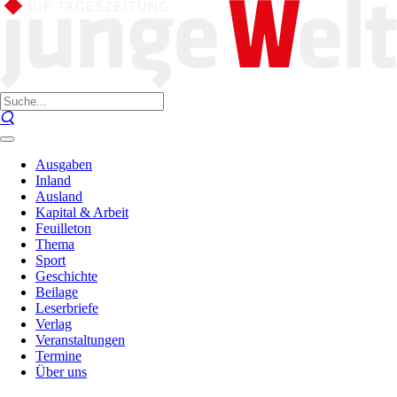
Ausgaben
Inland
Ausland
Kapital & Arbeit
Feuilleton
Thema
Sport
Geschichte
Beilage
Leserbriefe
Verlag
Veranstaltungen
Termine
Über uns