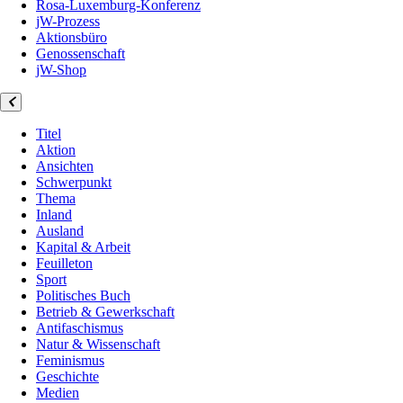
Rosa-Luxemburg-Konferenz
jW-Prozess
Aktionsbüro
Genossenschaft
jW-Shop
Titel
Aktion
Ansichten
Schwerpunkt
Thema
Inland
Ausland
Kapital & Arbeit
Feuilleton
Sport
Politisches Buch
Betrieb & Gewerkschaft
Antifaschismus
Natur & Wissenschaft
Feminismus
Geschichte
Medien