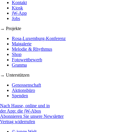
Kontakt
Kiosk
jW-App
Jobs
→ Projekte
Rosa-Luxemburg-Konferenz
Maigalerie
Melodie & Rhythmus
Shop
Fotowettbewerb
Granma
→ Unterstützen
Genossenschaft
Aktionsbüro
Spenden
Nach Hause, online und in
der App: die jW-Abos
Abonnieren Sie unsere Newsletter
Vertrag widerrufen
© junge Welt