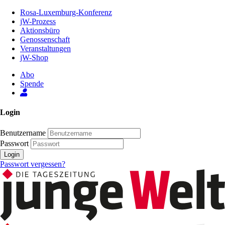
Zum
Rosa-Luxemburg-Konferenz
Inhalt
jW-Prozess
der
Aktionsbüro
Seite
Genossenschaft
Veranstaltungen
jW-Shop
Abo
Spende
Login
Benutzername
Passwort
Login
Passwort vergessen?