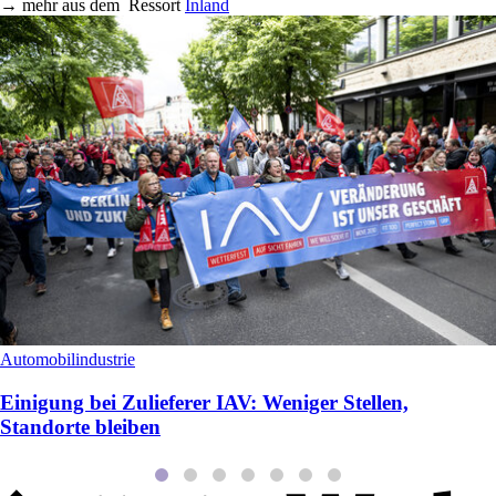
→
mehr aus dem
Ressort
Inland
Automobilindustrie
Einigung bei Zulieferer IAV: Weniger Stellen,
Standorte bleiben