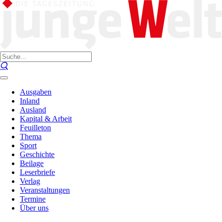
Ausgaben
Inland
Ausland
Kapital & Arbeit
Feuilleton
Thema
Sport
Geschichte
Beilage
Leserbriefe
Verlag
Veranstaltungen
Termine
Über uns