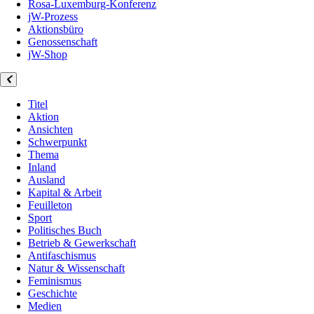
Rosa-Luxemburg-Konferenz
jW-Prozess
Aktionsbüro
Genossenschaft
jW-Shop
Titel
Aktion
Ansichten
Schwerpunkt
Thema
Inland
Ausland
Kapital & Arbeit
Feuilleton
Sport
Politisches Buch
Betrieb & Gewerkschaft
Antifaschismus
Natur & Wissenschaft
Feminismus
Geschichte
Medien