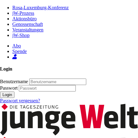
Zum
Rosa-Luxemburg-Konferenz
Inhalt
jW-Prozess
der
Aktionsbüro
Seite
Genossenschaft
Veranstaltungen
jW-Shop
Abo
Spende
Login
Benutzername
Passwort
Login
Passwort vergessen?