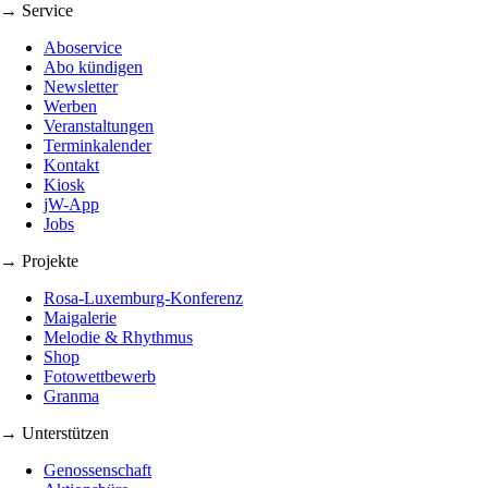
→ Service
Aboservice
Abo kündigen
Newsletter
Werben
Veranstaltungen
Terminkalender
Kontakt
Kiosk
jW-App
Jobs
→ Projekte
Rosa-Luxemburg-Konferenz
Maigalerie
Melodie & Rhythmus
Shop
Fotowettbewerb
Granma
→ Unterstützen
Genossenschaft