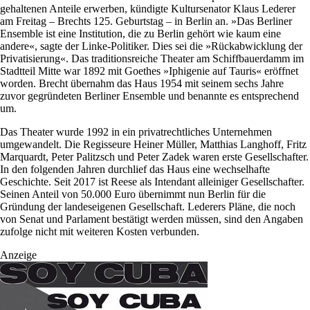
gehaltenen Anteile erwerben, kündigte Kultursenator Klaus Lederer
am Freitag – Brechts 125. Geburtstag – in Berlin an. »Das Berliner
Ensemble ist eine Institution, die zu Berlin gehört wie kaum eine
andere«, sagte der Linke-Politiker. Dies sei die »Rückabwicklung der
Privatisierung«. Das traditionsreiche Theater am Schiffbauerdamm im
Stadtteil Mitte war 1892 mit Goethes »Iphigenie auf Tauris« eröffnet
worden. Brecht übernahm das Haus 1954 mit seinem sechs Jahre
zuvor gegründeten Berliner Ensemble und benannte es entsprechend
um.
Das Theater wurde 1992 in ein privatrechtliches Unternehmen
umgewandelt. Die Regisseure Heiner Müller, Matthias Langhoff, Fritz
Marquardt, Peter Palitzsch und Peter Zadek waren erste Gesellschafter.
In den folgenden Jahren durchlief das Haus eine wechselhafte
Geschichte. Seit 2017 ist Reese als Intendant alleiniger Gesellschafter.
Seinen Anteil von 50.000 Euro übernimmt nun Berlin für die
Gründung der landeseigenen Gesellschaft. Lederers Pläne, die noch
von Senat und Parlament bestätigt werden müssen, sind den Angaben
zufolge nicht mit weiteren Kosten verbunden.
Anzeige