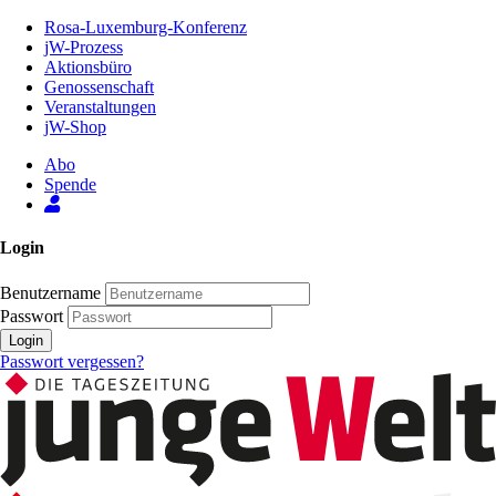
Zum
Rosa-Luxemburg-Konferenz
Inhalt
jW-Prozess
der
Aktionsbüro
Seite
Genossenschaft
Veranstaltungen
jW-Shop
Abo
Spende
Login
Benutzername
Passwort
Login
Passwort vergessen?