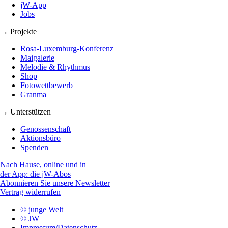
jW-App
Jobs
→ Projekte
Rosa-Luxemburg-Konferenz
Maigalerie
Melodie & Rhythmus
Shop
Fotowettbewerb
Granma
→ Unterstützen
Genossenschaft
Aktionsbüro
Spenden
Nach Hause, online und in
der App: die jW-Abos
Abonnieren Sie unsere Newsletter
Vertrag widerrufen
© junge Welt
© JW
Impressum/Datenschutz