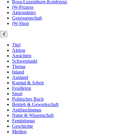
Rosa-Luxemburg-Konferenz
jW-Prozess
Aktionsbüro
Genossenschaft
jW-Shop
Titel
Aktion
Ansichten
Schwerpunkt
Thema
Inland
Ausland
Kapital & Arbeit
Feuilleton
Sport
Politisches Buch
Betrieb & Gewerkschaft
Antifaschismus
Natur & Wissenschaft
Feminismus
Geschichte
Medien