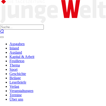
Ausgaben
Inland
Ausland
Kapital & Arbeit
Feuilleton
Thema
Sport
Geschichte
Beilage
Leserbriefe
Verlag
Veranstaltungen
Termine
Über uns