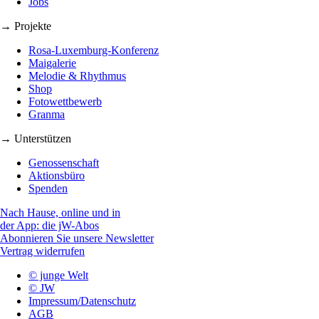
Jobs
→ Projekte
Rosa-Luxemburg-Konferenz
Maigalerie
Melodie & Rhythmus
Shop
Fotowettbewerb
Granma
→ Unterstützen
Genossenschaft
Aktionsbüro
Spenden
Nach Hause, online und in
der App: die jW-Abos
Abonnieren Sie unsere Newsletter
Vertrag widerrufen
© junge Welt
© JW
Impressum/Datenschutz
AGB