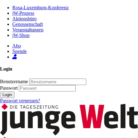
Zum
Rosa-Luxemburg-Konferenz
Inhalt
jW-Prozess
der
Aktionsbüro
Seite
Genossenschaft
Veranstaltungen
jW-Shop
Abo
Spende
Login
Benutzername
Passwort
Login
Passwort vergessen?