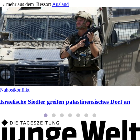
→
mehr aus dem
Ressort
Ausland
Nahostkonflikt
Israelische Siedler greifen palästinensisches Dorf an