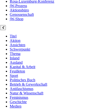
Rosa-Luxemburg-Konferenz
jW-Prozess
Aktionsbüro
Genossenschaft
jW-Shop
Titel
Aktion
Ansichten
Schwerpunkt
Thema
Inland
Ausland
Kapital & Arbeit
Feuilleton
Sport
Politisches Buch
Betrieb & Gewerkschaft
Antifaschismus
Natur & Wissenschaft
Feminismus
Geschichte
Medien