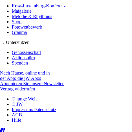
Rosa-Luxemburg-Konferenz
Maigalerie
Melodie & Rhythmus
Shop
Fotowettbewerb
Granma
→ Unterstützen
Genossenschaft
Aktionsbüro
Spenden
Nach Hause, online und in
der App: die jW-Abos
Abonnieren Sie unsere Newsletter
Vertrag widerrufen
© junge Welt
© JW
Impressum/Datenschutz
AGB
Hilfe