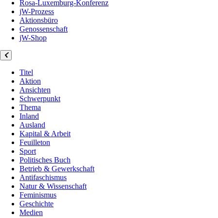
Rosa-Luxemburg-Konferenz
jW-Prozess
Aktionsbüro
Genossenschaft
jW-Shop
Titel
Aktion
Ansichten
Schwerpunkt
Thema
Inland
Ausland
Kapital & Arbeit
Feuilleton
Sport
Politisches Buch
Betrieb & Gewerkschaft
Antifaschismus
Natur & Wissenschaft
Feminismus
Geschichte
Medien