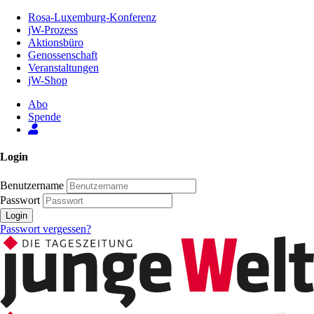
Zum
Rosa-Luxemburg-Konferenz
Inhalt
jW-Prozess
der
Aktionsbüro
Seite
Genossenschaft
Veranstaltungen
jW-Shop
Abo
Spende
Login
Benutzername
Passwort
Login
Passwort vergessen?