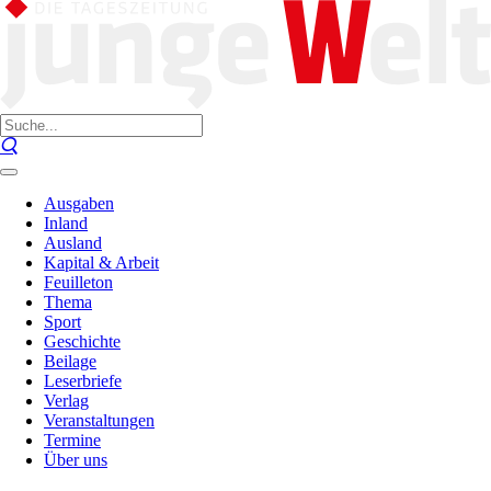
Ausgaben
Inland
Ausland
Kapital & Arbeit
Feuilleton
Thema
Sport
Geschichte
Beilage
Leserbriefe
Verlag
Veranstaltungen
Termine
Über uns