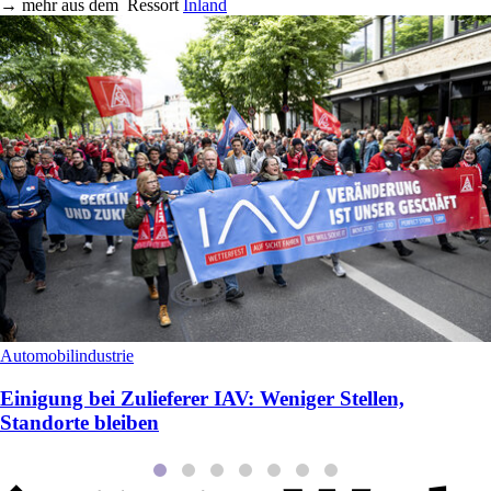
→
mehr aus dem
Ressort
Inland
Automobilindustrie
Einigung bei Zulieferer IAV: Weniger Stellen,
Standorte bleiben