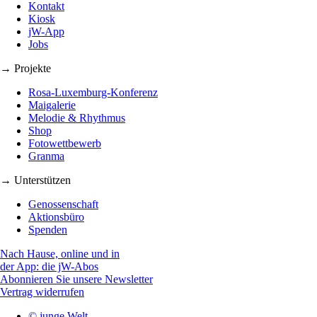
Kontakt
Kiosk
jW-App
Jobs
→ Projekte
Rosa-Luxemburg-Konferenz
Maigalerie
Melodie & Rhythmus
Shop
Fotowettbewerb
Granma
→ Unterstützen
Genossenschaft
Aktionsbüro
Spenden
Nach Hause, online und in
der App: die jW-Abos
Abonnieren Sie unsere Newsletter
Vertrag widerrufen
© junge Welt