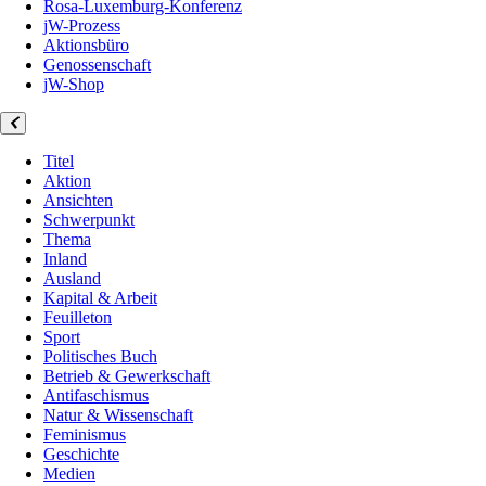
Rosa-Luxemburg-Konferenz
jW-Prozess
Aktionsbüro
Genossenschaft
jW-Shop
Titel
Aktion
Ansichten
Schwerpunkt
Thema
Inland
Ausland
Kapital & Arbeit
Feuilleton
Sport
Politisches Buch
Betrieb & Gewerkschaft
Antifaschismus
Natur & Wissenschaft
Feminismus
Geschichte
Medien