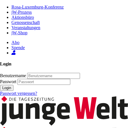
Zum
Rosa-Luxemburg-Konferenz
Inhalt
jW-Prozess
der
Aktionsbüro
Seite
Genossenschaft
Veranstaltungen
jW-Shop
Abo
Spende
Login
Benutzername
Passwort
Login
Passwort vergessen?