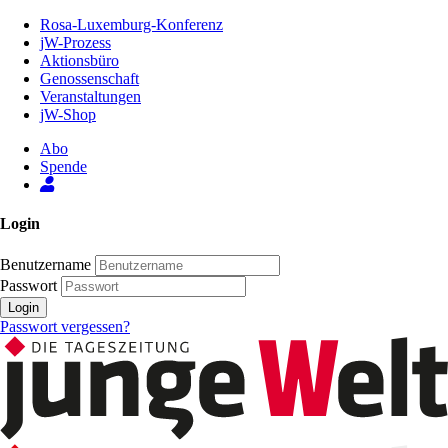
Zum
Rosa-Luxemburg-Konferenz
Inhalt
jW-Prozess
der
Aktionsbüro
Seite
Genossenschaft
Veranstaltungen
jW-Shop
Abo
Spende
Login
Benutzername
Passwort
Login
Passwort vergessen?