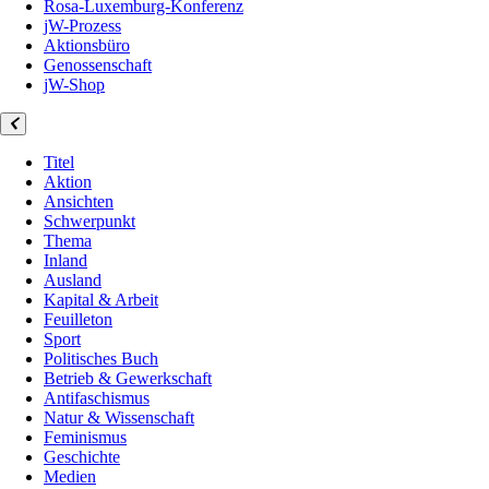
Rosa-Luxemburg-Konferenz
jW-Prozess
Aktionsbüro
Genossenschaft
jW-Shop
Titel
Aktion
Ansichten
Schwerpunkt
Thema
Inland
Ausland
Kapital & Arbeit
Feuilleton
Sport
Politisches Buch
Betrieb & Gewerkschaft
Antifaschismus
Natur & Wissenschaft
Feminismus
Geschichte
Medien