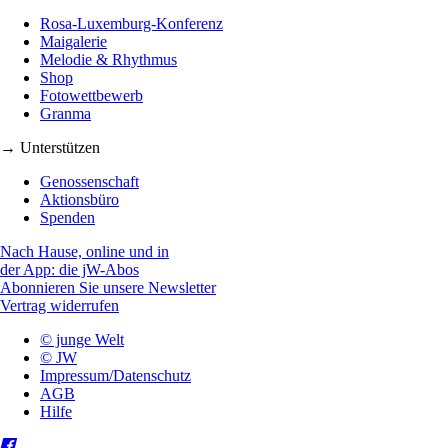
Rosa-Luxemburg-Konferenz
Maigalerie
Melodie & Rhythmus
Shop
Fotowettbewerb
Granma
→ Unterstützen
Genossenschaft
Aktionsbüro
Spenden
Nach Hause, online und in
der App: die jW-Abos
Abonnieren Sie unsere Newsletter
Vertrag widerrufen
© junge Welt
© JW
Impressum/Datenschutz
AGB
Hilfe