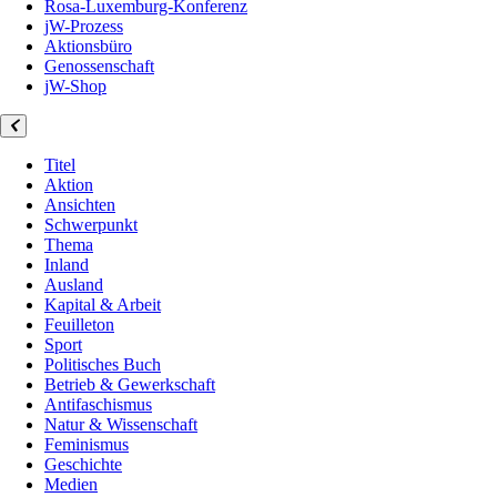
Rosa-Luxemburg-Konferenz
jW-Prozess
Aktionsbüro
Genossenschaft
jW-Shop
Titel
Aktion
Ansichten
Schwerpunkt
Thema
Inland
Ausland
Kapital & Arbeit
Feuilleton
Sport
Politisches Buch
Betrieb & Gewerkschaft
Antifaschismus
Natur & Wissenschaft
Feminismus
Geschichte
Medien