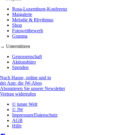
Rosa-Luxemburg-Konferenz
Maigalerie
Melodie & Rhythmus
Shop
Fotowettbewerb
Granma
→ Unterstützen
Genossenschaft
Aktionsbüro
Spenden
Nach Hause, online und in
der App: die jW-Abos
Abonnieren Sie unsere Newsletter
Vertrag widerrufen
© junge Welt
© JW
Impressum/Datenschutz
AGB
Hilfe