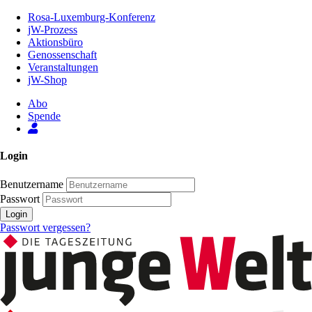
Zum
Rosa-Luxemburg-Konferenz
Inhalt
jW-Prozess
der
Aktionsbüro
Seite
Genossenschaft
Veranstaltungen
jW-Shop
Abo
Spende
Login
Benutzername
Passwort
Login
Passwort vergessen?