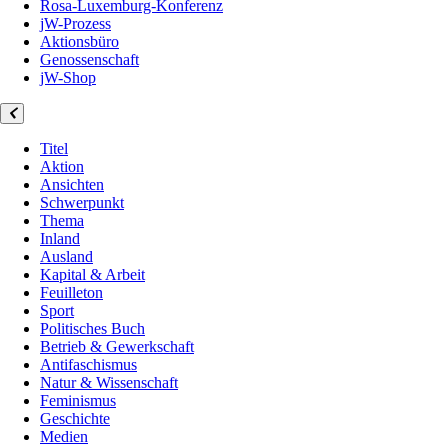
Rosa-Luxemburg-Konferenz
jW-Prozess
Aktionsbüro
Genossenschaft
jW-Shop
Titel
Aktion
Ansichten
Schwerpunkt
Thema
Inland
Ausland
Kapital & Arbeit
Feuilleton
Sport
Politisches Buch
Betrieb & Gewerkschaft
Antifaschismus
Natur & Wissenschaft
Feminismus
Geschichte
Medien