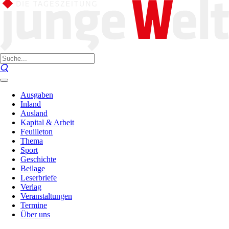
Ausgaben
Inland
Ausland
Kapital & Arbeit
Feuilleton
Thema
Sport
Geschichte
Beilage
Leserbriefe
Verlag
Veranstaltungen
Termine
Über uns