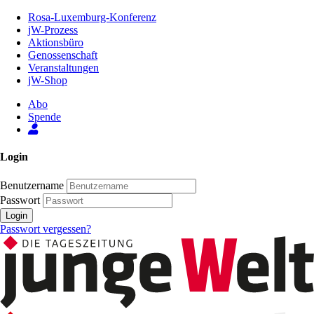
Zum
Rosa-Luxemburg-Konferenz
Inhalt
jW-Prozess
der
Aktionsbüro
Seite
Genossenschaft
Veranstaltungen
jW-Shop
Abo
Spende
Login
Benutzername
Passwort
Login
Passwort vergessen?