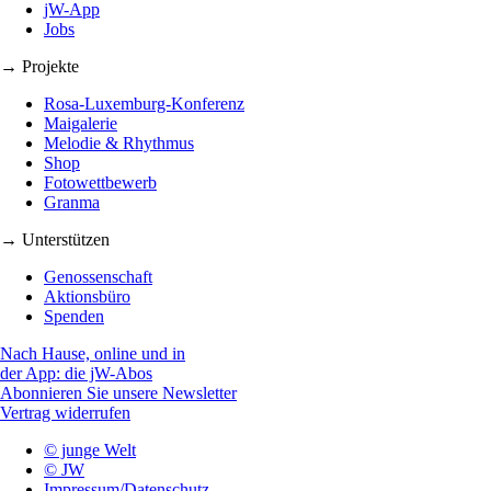
jW-App
Jobs
→ Projekte
Rosa-Luxemburg-Konferenz
Maigalerie
Melodie & Rhythmus
Shop
Fotowettbewerb
Granma
→ Unterstützen
Genossenschaft
Aktionsbüro
Spenden
Nach Hause, online und in
der App: die jW-Abos
Abonnieren Sie unsere Newsletter
Vertrag widerrufen
© junge Welt
© JW
Impressum/Datenschutz