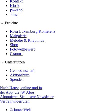
Kontakt
Kiosk
jW-App
Jobs
→ Projekte
Rosa-Luxemburg-Konferenz
Maigalerie
Melodie & Rhythmus
Shop
Fotowettbewerb
Granma
→ Unterstützen
Genossenschaft
Aktionsbüro
Spenden
Nach Hause, online und in
der App: die jW-Abos
Abonnieren Sie unsere Newsletter
Vertrag widerrufen
© junge Welt