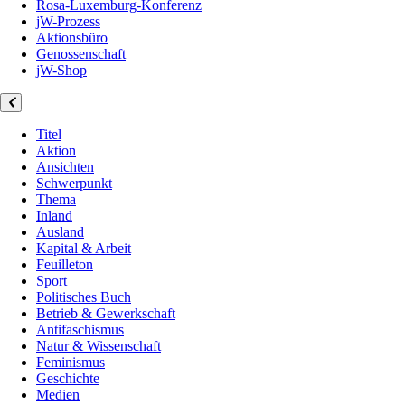
Rosa-Luxemburg-Konferenz
jW-Prozess
Aktionsbüro
Genossenschaft
jW-Shop
Titel
Aktion
Ansichten
Schwerpunkt
Thema
Inland
Ausland
Kapital & Arbeit
Feuilleton
Sport
Politisches Buch
Betrieb & Gewerkschaft
Antifaschismus
Natur & Wissenschaft
Feminismus
Geschichte
Medien