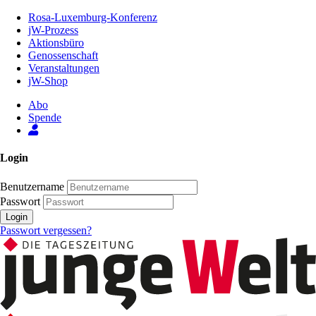
Zum
Rosa-Luxemburg-Konferenz
Inhalt
jW-Prozess
der
Aktionsbüro
Seite
Genossenschaft
Veranstaltungen
jW-Shop
Abo
Spende
Login
Benutzername
Passwort
Login
Passwort vergessen?