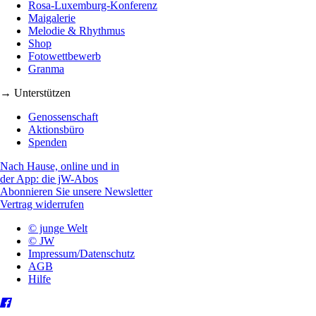
Rosa-Luxemburg-Konferenz
Maigalerie
Melodie & Rhythmus
Shop
Fotowettbewerb
Granma
→ Unterstützen
Genossenschaft
Aktionsbüro
Spenden
Nach Hause, online und in
der App: die jW-Abos
Abonnieren Sie unsere Newsletter
Vertrag widerrufen
© junge Welt
© JW
Impressum/Datenschutz
AGB
Hilfe