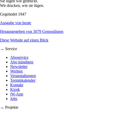
Sie lügen wie gedruckt.
Wir drucken, wie sie lügen.
Gegründet 1947
Ausgabe von heute
Herausgegeben von 3079 GenossInnen
Diese Website auf einen Blick
→ Service
Aboservice
Abo kündigen
Newsletter
Werben
Veranstaltungen
Terminkalender
Kontakt
Kiosk
jW-App
Jobs
→ Projekte