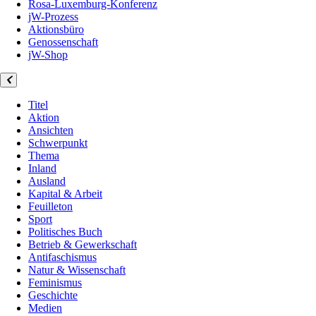
Rosa-Luxemburg-Konferenz
jW-Prozess
Aktionsbüro
Genossenschaft
jW-Shop
Titel
Aktion
Ansichten
Schwerpunkt
Thema
Inland
Ausland
Kapital & Arbeit
Feuilleton
Sport
Politisches Buch
Betrieb & Gewerkschaft
Antifaschismus
Natur & Wissenschaft
Feminismus
Geschichte
Medien