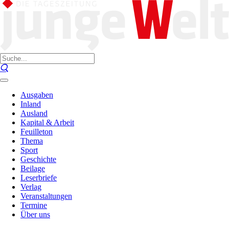
Ausgaben
Inland
Ausland
Kapital & Arbeit
Feuilleton
Thema
Sport
Geschichte
Beilage
Leserbriefe
Verlag
Veranstaltungen
Termine
Über uns