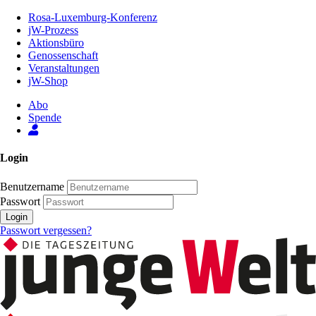
Zum
Rosa-Luxemburg-Konferenz
Inhalt
jW-Prozess
der
Aktionsbüro
Seite
Genossenschaft
Veranstaltungen
jW-Shop
Abo
Spende
Login
Benutzername
Passwort
Login
Passwort vergessen?