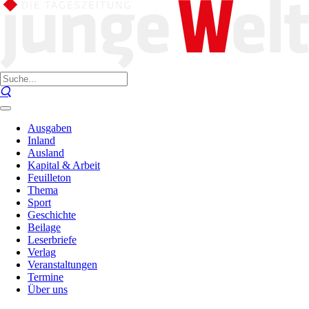
Ausgaben
Inland
Ausland
Kapital & Arbeit
Feuilleton
Thema
Sport
Geschichte
Beilage
Leserbriefe
Verlag
Veranstaltungen
Termine
Über uns