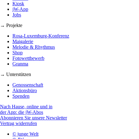
Kiosk
jW-App
Jobs
→ Projekte
Rosa-Luxemburg-Konferenz
Maigalerie
Melodie & Rhythmus
Shop
Fotowettbewerb
Granma
→ Unterstützen
Genossenschaft
Aktionsbüro
Spenden
Nach Hause, online und in
der App: die jW-Abos
Abonnieren Sie unsere Newsletter
Vertrag widerrufen
© junge Welt