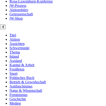
Rosa-Luxemburg-Konferenz
jW-Prozess
Aktionsbüro
Genossenschaft
jW-Shop
Titel
Aktion
Ansichten
Schwerpunkt
Thema
Inland
Ausland
Kapital & Arbeit
Feuilleton
Sport
Politisches Buch
Betrieb & Gewerkschaft
Antifaschismus
Natur & Wissenschaft
Feminismus
Geschichte
Medien