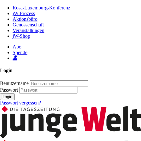
Zum
Rosa-Luxemburg-Konferenz
Inhalt
jW-Prozess
der
Aktionsbüro
Seite
Genossenschaft
Veranstaltungen
jW-Shop
Abo
Spende
Login
Benutzername
Passwort
Login
Passwort vergessen?