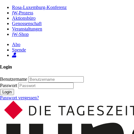
Zum
Rosa-Luxemburg-Konferenz
Inhalt
jW-Prozess
der
Aktionsbüro
Seite
Genossenschaft
Veranstaltungen
jW-Shop
Abo
Spende
Login
Benutzername
Passwort
Login
Passwort vergessen?