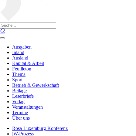
Ausgaben
Inland
Ausland
Kapital & Arbeit
Feuilleton
Thema
Sport
Betrieb & Gewerkschaft
Beilage
Leserbriefe
Verlag
Veranstaltungen
Termine
Über uns
Rosa-Luxemburg-Konferenz
jW-Prozess