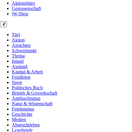
Aktionsbüro
Genossenschaft
jW-Shop
Titel
Aktion
Ansichten
Schwerpunkt
Thema
Inland
Ausland
Kapital & Arbeit
Feuilleton
Sport
Politisches Buch
Betrieb & Gewerkschaft
Antifaschismus
Natur & Wissenschaft
Feminismus
Geschichte
Medien
Abgeschrieben
Leserbriefe