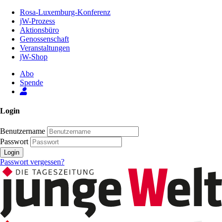
Zum
Rosa-Luxemburg-Konferenz
Inhalt
jW-Prozess
der
Aktionsbüro
Seite
Genossenschaft
Veranstaltungen
jW-Shop
Abo
Spende
Login
Benutzername
Passwort
Login
Passwort vergessen?