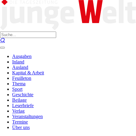
Ausgaben
Inland
Ausland
Kapital & Arbeit
Feuilleton
Thema
Sport
Geschichte
Beilage
Leserbriefe
Verlag
Veranstaltungen
Termine
Über uns