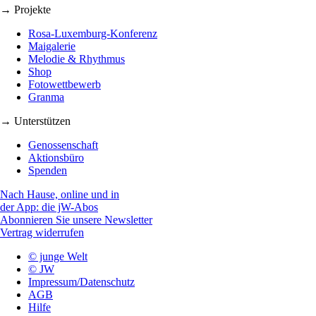
→ Projekte
Rosa-Luxemburg-Konferenz
Maigalerie
Melodie & Rhythmus
Shop
Fotowettbewerb
Granma
→ Unterstützen
Genossenschaft
Aktionsbüro
Spenden
Nach Hause, online und in
der App: die jW-Abos
Abonnieren Sie unsere Newsletter
Vertrag widerrufen
© junge Welt
© JW
Impressum/Datenschutz
AGB
Hilfe