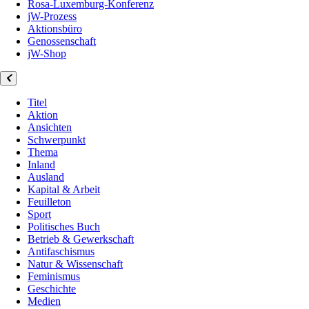
Rosa-Luxemburg-Konferenz
jW-Prozess
Aktionsbüro
Genossenschaft
jW-Shop
Titel
Aktion
Ansichten
Schwerpunkt
Thema
Inland
Ausland
Kapital & Arbeit
Feuilleton
Sport
Politisches Buch
Betrieb & Gewerkschaft
Antifaschismus
Natur & Wissenschaft
Feminismus
Geschichte
Medien