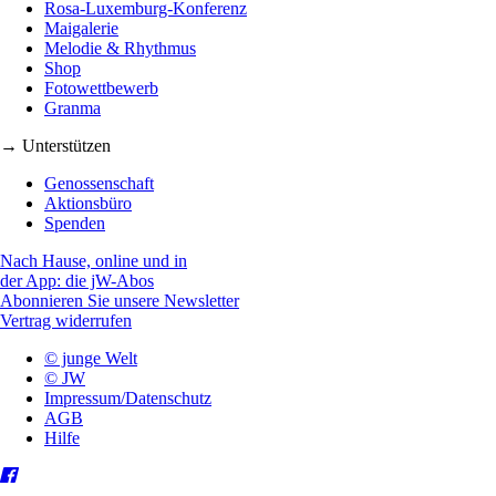
Rosa-Luxemburg-Konferenz
Maigalerie
Melodie & Rhythmus
Shop
Fotowettbewerb
Granma
→ Unterstützen
Genossenschaft
Aktionsbüro
Spenden
Nach Hause, online und in
der App: die jW-Abos
Abonnieren Sie unsere Newsletter
Vertrag widerrufen
© junge Welt
© JW
Impressum/Datenschutz
AGB
Hilfe