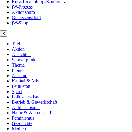
Rosa-Luxemburg-Konferenz
jW-Prozess
Aktionsbüro
Genossenschaft
jW-Shop
Titel
Aktion
Ansichten
Schwerpunkt
Thema
Inland
Ausland
Kapital & Arbeit
Feuilleton
Sport
Politisches Buch
Betrieb & Gewerkschaft
Antifaschismus
Natur & Wissenschaft
Feminismus
Geschichte
Medien