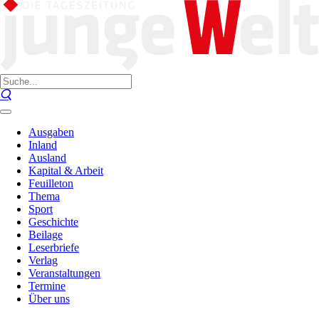
Ausgaben
Inland
Ausland
Kapital & Arbeit
Feuilleton
Thema
Sport
Geschichte
Beilage
Leserbriefe
Verlag
Veranstaltungen
Termine
Über uns