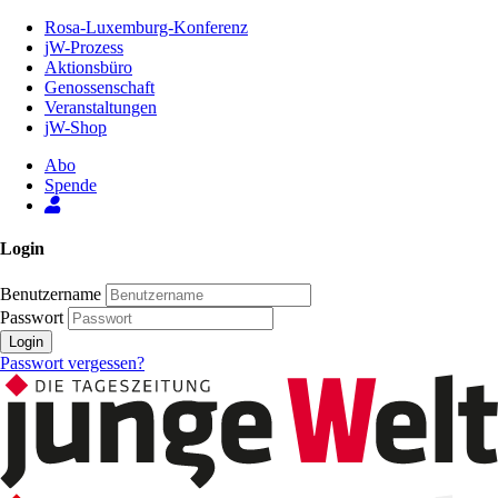
Zum
Rosa-Luxemburg-Konferenz
Inhalt
jW-Prozess
der
Aktionsbüro
Seite
Genossenschaft
Veranstaltungen
jW-Shop
Abo
Spende
Login
Benutzername
Passwort
Login
Passwort vergessen?