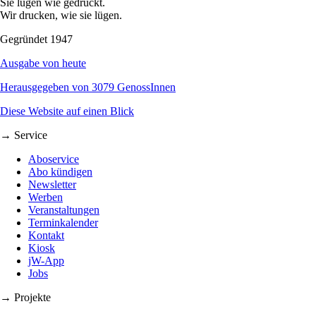
Sie lügen wie gedruckt.
Wir drucken, wie sie lügen.
Gegründet 1947
Ausgabe von heute
Herausgegeben von 3079 GenossInnen
Diese Website auf einen Blick
→ Service
Aboservice
Abo kündigen
Newsletter
Werben
Veranstaltungen
Terminkalender
Kontakt
Kiosk
jW-App
Jobs
→ Projekte