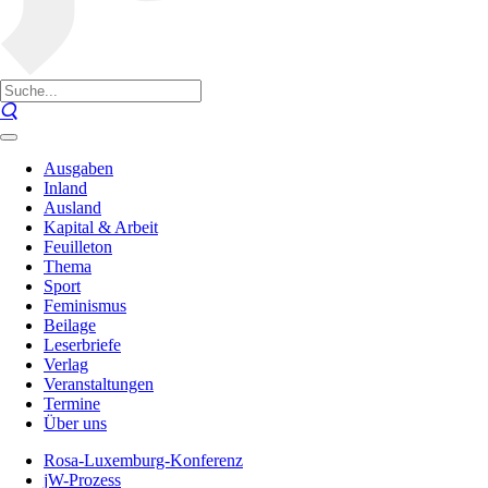
Ausgaben
Inland
Ausland
Kapital & Arbeit
Feuilleton
Thema
Sport
Feminismus
Beilage
Leserbriefe
Verlag
Veranstaltungen
Termine
Über uns
Rosa-Luxemburg-Konferenz
jW-Prozess