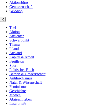
Aktionsbüro
Genossenschaft
jW-Shop
Titel
Aktion
Ansichten
Schwerpunkt
Thema
Inland
Ausland
Kapital & Arbeit
Feuilleton
Sport
Politisches Buch
Betrieb & Gewerkschaft
Antifaschismus
Natur & Wissenschaft
Feminismus
Geschichte
Medien
Abgeschrieben
Leserbriefe