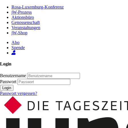
Zum
Rosa-Luxemburg-Konferenz
Inhalt
jW-Prozess
der
Aktionsbüro
Seite
Genossenschaft
Veranstaltungen
jW-Shop
Abo
Spende
Login
Benutzername
Passwort
Login
Passwort vergessen?