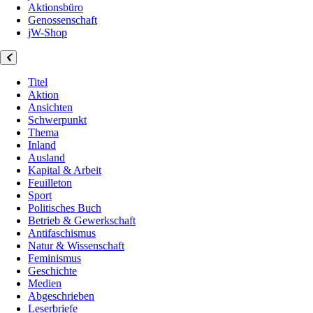
Aktionsbüro
Genossenschaft
jW-Shop
Titel
Aktion
Ansichten
Schwerpunkt
Thema
Inland
Ausland
Kapital & Arbeit
Feuilleton
Sport
Politisches Buch
Betrieb & Gewerkschaft
Antifaschismus
Natur & Wissenschaft
Feminismus
Geschichte
Medien
Abgeschrieben
Leserbriefe