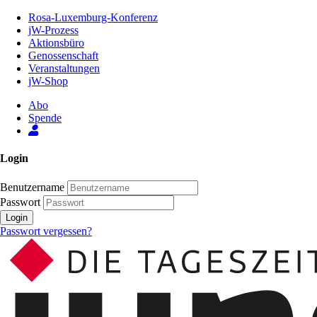
Zum
Rosa-Luxemburg-Konferenz
Inhalt
jW-Prozess
der
Aktionsbüro
Seite
Genossenschaft
Veranstaltungen
jW-Shop
Abo
Spende
Login
Benutzername
Passwort
Login
Passwort vergessen?