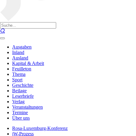
Ausgaben
Inland
Ausland
Kapital & Arbeit
Feuilleton
Thema
Sport
Geschichte
Beilage
Leserbriefe
Verlag
Veranstaltungen
Termine
Über uns
Rosa-Luxemburg-Konferenz
jW-Prozess