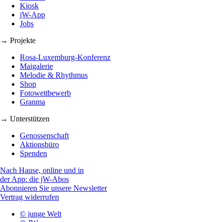
Kiosk
jW-App
Jobs
→ Projekte
Rosa-Luxemburg-Konferenz
Maigalerie
Melodie & Rhythmus
Shop
Fotowettbewerb
Granma
→ Unterstützen
Genossenschaft
Aktionsbüro
Spenden
Nach Hause, online und in
der App: die jW-Abos
Abonnieren Sie unsere Newsletter
Vertrag widerrufen
© junge Welt