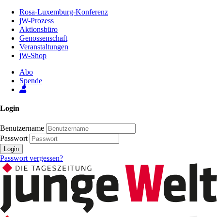
Zum
Rosa-Luxemburg-Konferenz
Inhalt
jW-Prozess
der
Aktionsbüro
Seite
Genossenschaft
Veranstaltungen
jW-Shop
Abo
Spende
Login
Benutzername
Passwort
Login
Passwort vergessen?