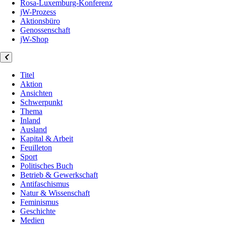
Rosa-Luxemburg-Konferenz
jW-Prozess
Aktionsbüro
Genossenschaft
jW-Shop
Titel
Aktion
Ansichten
Schwerpunkt
Thema
Inland
Ausland
Kapital & Arbeit
Feuilleton
Sport
Politisches Buch
Betrieb & Gewerkschaft
Antifaschismus
Natur & Wissenschaft
Feminismus
Geschichte
Medien