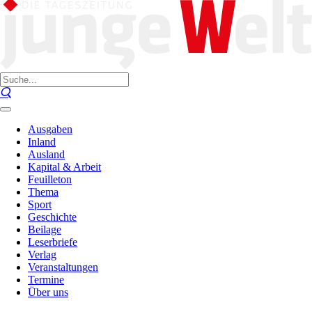
Ausgaben
Inland
Ausland
Kapital & Arbeit
Feuilleton
Thema
Sport
Geschichte
Beilage
Leserbriefe
Verlag
Veranstaltungen
Termine
Über uns