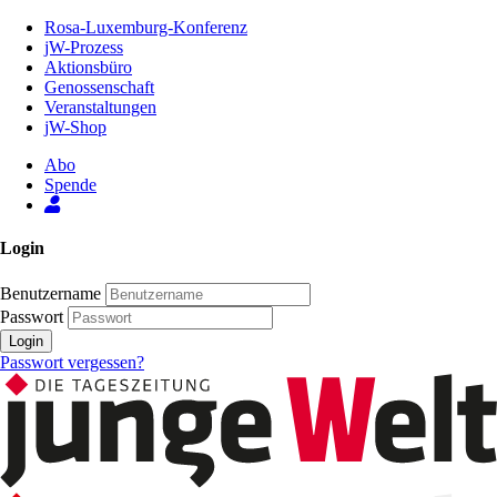
Zum
Rosa-Luxemburg-Konferenz
Inhalt
jW-Prozess
der
Aktionsbüro
Seite
Genossenschaft
Veranstaltungen
jW-Shop
Abo
Spende
Login
Benutzername
Passwort
Login
Passwort vergessen?