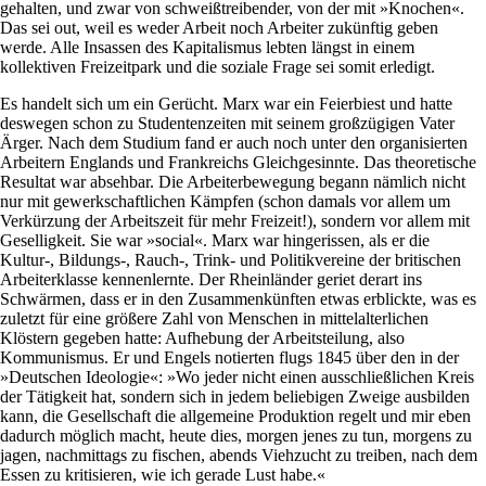
gehalten, und zwar von schweißtreibender, von der mit »Knochen«.
Das sei out, weil es weder Arbeit noch Arbeiter zukünftig geben
werde. Alle Insassen des Kapitalismus lebten längst in einem
kollektiven Freizeitpark und die soziale Frage sei somit erledigt.
Es handelt sich um ein Gerücht. Marx war ein Feierbiest und hatte
deswegen schon zu Studentenzeiten mit seinem großzügigen Vater
Ärger. Nach dem Studium fand er auch noch unter den organisierten
Arbeitern Englands und Frankreichs Gleichgesinnte. Das theoretische
Resultat war absehbar. Die Arbeiterbewegung begann nämlich nicht
nur mit gewerkschaftlichen Kämpfen (schon damals vor allem um
Verkürzung der Arbeitszeit für mehr Freizeit!), sondern vor allem mit
Geselligkeit. Sie war »social«. Marx war hingerissen, als er die
Kultur-, Bildungs-, Rauch-, Trink- und Politikvereine der britischen
Arbeiterklasse kennenlernte. Der Rheinländer geriet derart ins
Schwärmen, dass er in den Zusammenkünften etwas erblickte, was es
zuletzt für eine größere Zahl von Menschen in mittelalterlichen
Klöstern gegeben hatte: Aufhebung der Arbeitsteilung, also
Kommunismus. Er und Engels notierten flugs 1845 über den in der
»Deutschen Ideologie«: »Wo jeder nicht einen ausschließlichen Kreis
der Tätigkeit hat, sondern sich in jedem beliebigen Zweige ausbilden
kann, die Gesellschaft die allgemeine Produktion regelt und mir eben
dadurch möglich macht, heute dies, morgen jenes zu tun, morgens zu
jagen, nachmittags zu fischen, abends Viehzucht zu treiben, nach dem
Essen zu kritisieren, wie ich gerade Lust habe.«