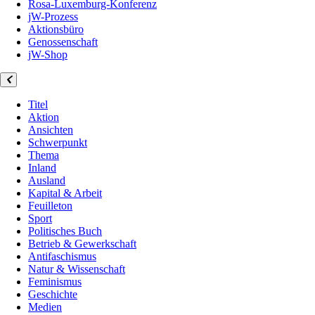
Rosa-Luxemburg-Konferenz
jW-Prozess
Aktionsbüro
Genossenschaft
jW-Shop
Titel
Aktion
Ansichten
Schwerpunkt
Thema
Inland
Ausland
Kapital & Arbeit
Feuilleton
Sport
Politisches Buch
Betrieb & Gewerkschaft
Antifaschismus
Natur & Wissenschaft
Feminismus
Geschichte
Medien