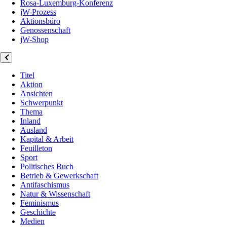
Rosa-Luxemburg-Konferenz
jW-Prozess
Aktionsbüro
Genossenschaft
jW-Shop
Titel
Aktion
Ansichten
Schwerpunkt
Thema
Inland
Ausland
Kapital & Arbeit
Feuilleton
Sport
Politisches Buch
Betrieb & Gewerkschaft
Antifaschismus
Natur & Wissenschaft
Feminismus
Geschichte
Medien