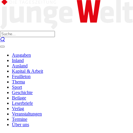
Ausgaben
Inland
Ausland
Kapital & Arbeit
Feuilleton
Thema
Sport
Geschichte
Beilage
Leserbriefe
Verlag
Veranstaltungen
Termine
Über uns