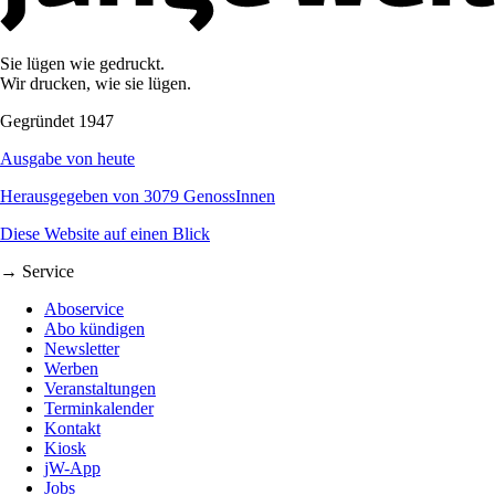
Sie lügen wie gedruckt.
Wir drucken, wie sie lügen.
Gegründet 1947
Ausgabe von heute
Herausgegeben von 3079 GenossInnen
Diese Website auf einen Blick
→ Service
Aboservice
Abo kündigen
Newsletter
Werben
Veranstaltungen
Terminkalender
Kontakt
Kiosk
jW-App
Jobs