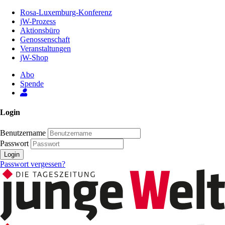
Zum
Rosa-Luxemburg-Konferenz
Inhalt
jW-Prozess
der
Aktionsbüro
Seite
Genossenschaft
Veranstaltungen
jW-Shop
Abo
Spende
Login
Benutzername
Passwort
Login
Passwort vergessen?