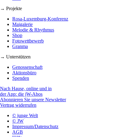
→ Projekte
Rosa-Luxemburg-Konferenz
Maigalerie
Melodie & Rhythmus
Shop
Fotowettbewerb
Granma
→ Unterstützen
Genossenschaft
Aktionsbüro
Spenden
Nach Hause, online und in
der App: die jW-Abos
Abonnieren Sie unsere Newsletter
Vertrag widerrufen
© junge Welt
© JW
Impressum/Datenschutz
AGB